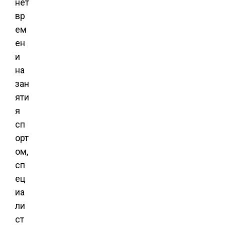
нет
вр
ем
ен
и
на
зан
яти
я
сп
орт
ом,
сп
ец
иа
ли
ст