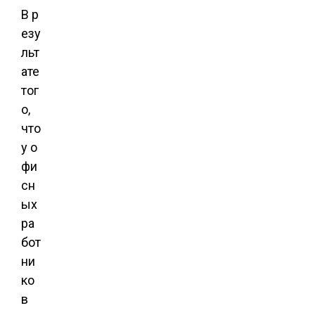
В р
езу
льт
ате
тог
о,
что
у о
фи
сн
ых
ра
бот
ни
ко
в