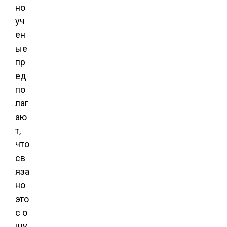
но
уч
ен
ые
пр
ед
по
лаг
аю
т,
что
св
яза
но
это
с о
щу