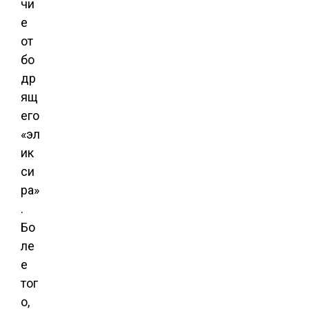
чи
е
от
бо
др
ящ
его
«эл
ик
си
ра»
.
Бо
ле
е
тог
о,