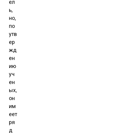
ел
ь,
но,
по
утв
ер
жд
ен
ию
уч
ен
ых,
он
им
еет
ря
д