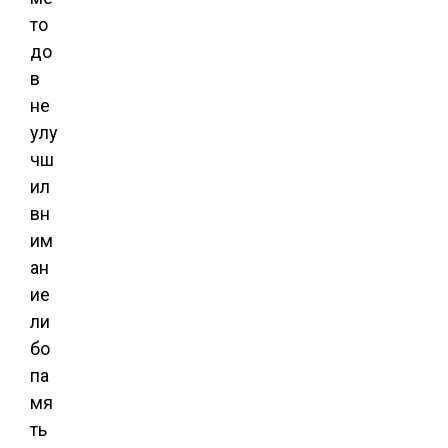
то
до
в
не
улу
чш
ил
вн
им
ан
ие
ли
бо
па
мя
ть