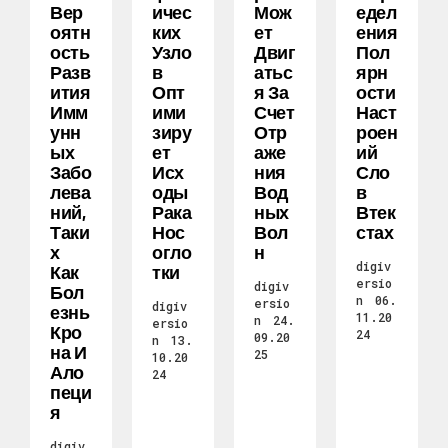
Вер
Ичес
Мож
Едел
Оятн
Ких
Ет
Ения
Ость
Узло
Двиг
Пол
Разв
В
Атьс
Ярн
Ития
Опт
Я За
Ости
Имм
Ими
Счет
Наст
Унн
Зиру
Отр
Роен
Ых
Ет
Аже
Ий
Забо
Исх
Ния
Сло
Лева
Оды
Вод
В
Ний,
Рака
Ных
Втек
Таки
Нос
Вол
Стах
Х
Огло
Н
digiv
Как
Тки
ersio
digiv
Бол
n
06.
ersio
digiv
Езнь
11.20
n
24.
ersio
Кро
24
09.20
n
13.
На И
25
10.20
Ало
24
Пеци
Я
digiv