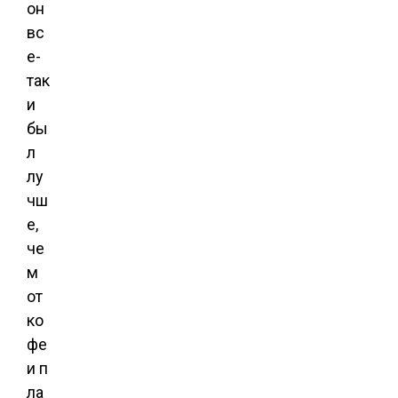
он
вс
е-
так
и
бы
л
лу
чш
е,
че
м
от
ко
фе
и п
ла