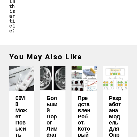
In
th
is
ar
ti
cl
e:
You May Also Like
COVI
Бол
Пре
Разр
D
Ьши
Дста
Абот
Мож
Й
Влен
Ана
Ет
Пор
Роб
Мод
Пов
Ог
От,
Ель
Ыси
Лим
Кото
Для
Ть
Фат
Рый
Опр