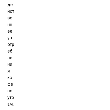
де
йст
ве
нн
ее
уп
отр
еб
ле
ни
я
ко
фе
по
утр
ам.