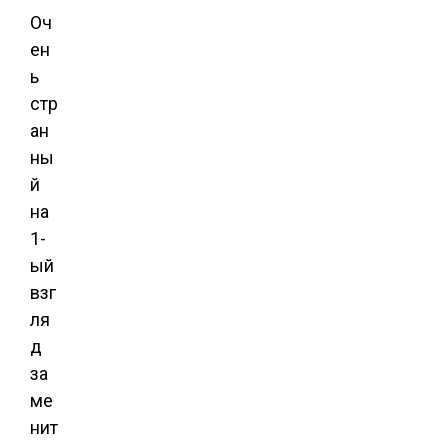
Оч
ен
ь
стр
ан
ны
й
на
1-
ый
взг
ля
д
за
ме
нит