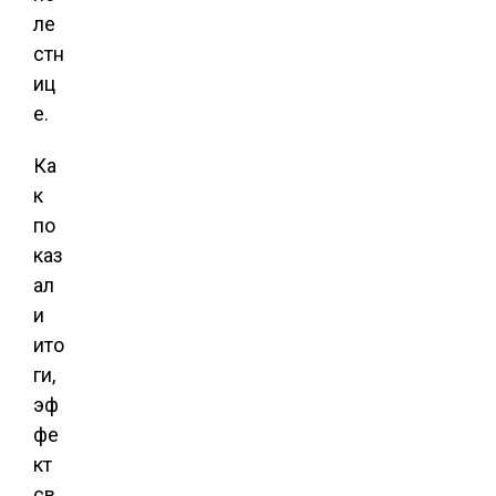
ле
стн
иц
е.
Ка
к
по
каз
ал
и
ито
ги,
эф
фе
кт
св