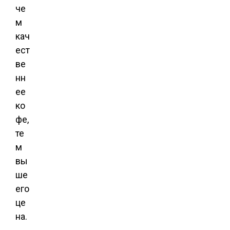
че
м
кач
ест
ве
нн
ее
ко
фе,
те
м
вы
ше
его
це
на.