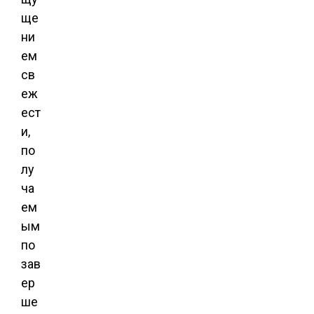
ще
ни
ем
св
еж
ест
и,
по
лу
ча
ем
ым
по
зав
ер
ше