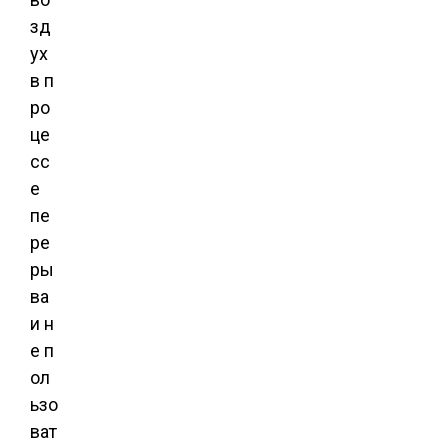
зд
ух
в п
ро
це
сс
е
пе
ре
ры
ва
и н
е п
ол
ьзо
ват