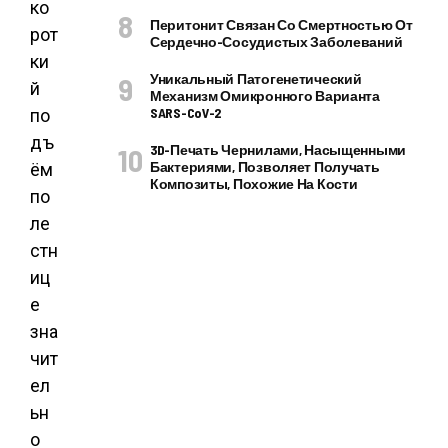
ко
Перитонит Связан Со Смертностью От
рот
Сердечно-Сосудистых Заболеваний
ки
Уникальный Патогенетический
й
Механизм Омикронного Варианта
SARS-CoV-2
по
дъ
3D-Печать Чернилами, Насыщенными
Бактериями, Позволяет Получать
ём
Композиты, Похожие На Кости
по
ле
стн
иц
е
зна
чит
ел
ьн
о