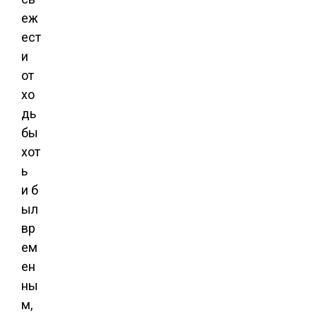
еж
ест
и
от
хо
дь
бы
хот
ь
и б
ыл
вр
ем
ен
ны
м,