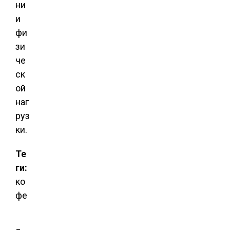
ни
и
фи
зи
че
ск
ой
наг
руз
ки.
Те
ги:
ко
фе