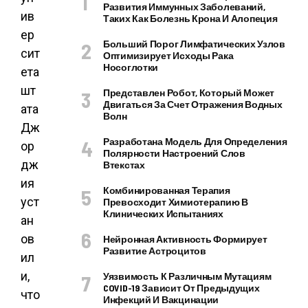
Развития Иммунных Заболеваний,
ив
Таких Как Болезнь Крона И Алопеция
ер
Больший Порог Лимфатических Узлов
сит
Оптимизирует Исходы Рака
Носоглотки
ета
шт
Представлен Робот, Который Может
Двигаться За Счет Отражения Водных
ата
Волн
Дж
Разработана Модель Для Определения
ор
Полярности Настроений Слов
дж
Втекстах
ия
Комбинированная Терапия
уст
Превосходит Химиотерапию В
Клинических Испытаниях
ан
ов
Нейронная Активность Формирует
Развитие Астроцитов
ил
и,
Уязвимость К Различным Мутациям
COVID-19 Зависит От Предыдущих
что
Инфекций И Вакцинации