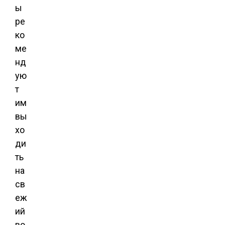
ы
ре
ко
ме
нд
ую
т
им
вы
хо
ди
ть
на
св
еж
ий
во