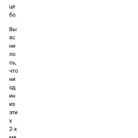
це
бо.
Вы
яс
ни
ло
сь,
что
ни
од
ин
из
эти
х
2-х
ме