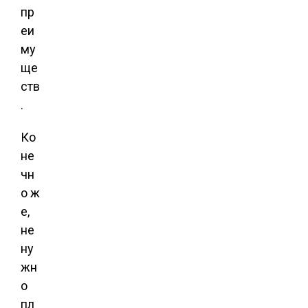
пр
еи
му
ще
ств
.
Ко
не
чн
о ж
е,
не
ну
жн
о
пл