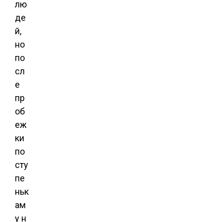
лю
де
й,
но
по
сл
е
пр
об
еж
ки
по
сту
пе
ньк
ам
у н