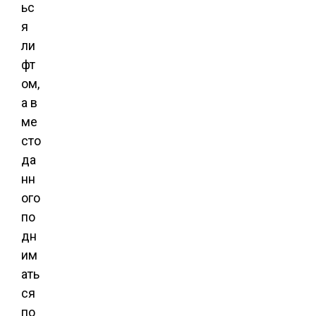
ьс
я
ли
фт
ом,
а в
ме
сто
да
нн
ого
по
дн
им
ать
ся
по