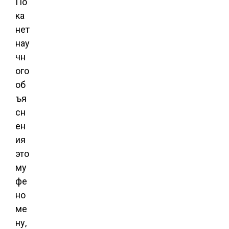
По
ка
нет
нау
чн
ого
об
ъя
сн
ен
ия
это
му
фе
но
ме
ну,