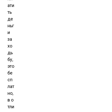
ати
ть
де
ньг
и
за
хо
дь
бу,
это
бе
сп
лат
но,
в о
тли