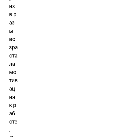
их
в р
аз
ы
во
зра
ста
ла
мо
тив
ац
ия
к р
аб
оте
.