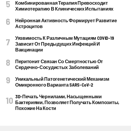
Комбинированная Терапия Превосходит
Химиотерапию В Клинических Испытаниях
Нейронная Активность Формирует Развитие
Астроцитов
Уязвимость К Различным Мутациям COVID-19
Зависит От Предыдущих Инфекций И
Вакцинации
Перитонит Связан Со Смертностью От
Сердечно-Сосудистых Заболеваний
Уникальный Патогенетический Механизм
Омикронного Варианта SARS-CoV-2
3D-Печать Чернилами, Насыщенными
Бактериями, Позволяет Получать Композиты,
Похожие На Кости