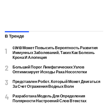
В Тренде
COVID Может Повысить Вероятность Развития
Иммунных Заболеваний, Таких Как Болезнь
Крона И Алопеция
Больший Порог Лимфатических Узлов
Оптимизирует Исходы Рака Носоглотки
Представлен Робот, Который Может Двигаться
За Счет Отражения Водных Волн
Разработана Модель Для Определения
Полярности Настроений Слов Втекстах