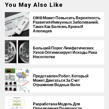
You May Also Like
COVID Может Повысить Вероятность
Развития Иммунных Заболеваний,
Таких Как Болезнь Крона И
Алопеция
Больший Порог Лимфатических
Узлов Оптимизирует Исходы Рака
Носоглотки
Представлен Робот, Который
Может Двигаться За Счет
Отражения Водных Волн
Разработана Модель Для
Определения Полярности