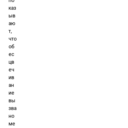
по
каз
ыв
аю
т,
что
об
ес
цв
еч
ив
ан
ие
вы
зва
но
ме