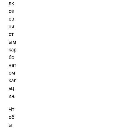
лк
оз
ер
ни
ст
ым
кар
бо
нат
ом
кал
ьц
ия.
Чт
об
ы