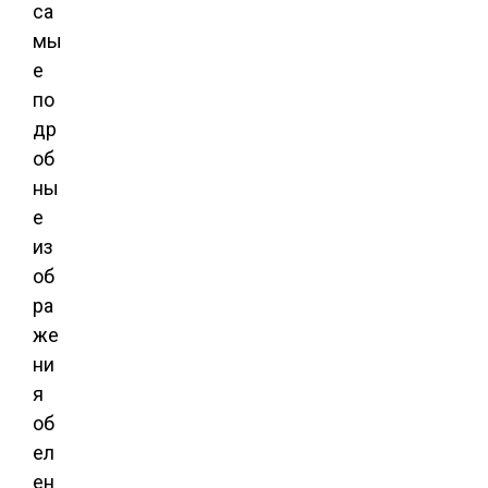
са
мы
е
по
др
об
ны
е
из
об
ра
же
ни
я
об
ел
ен