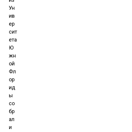
Ун
ив
ер
сит
ета
Ю
жн
ой
Фл
ор
ид
ы
со
бр
ал
и