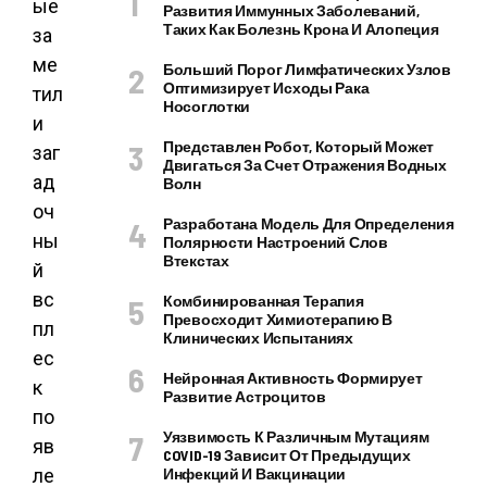
ые
Развития Иммунных Заболеваний,
Таких Как Болезнь Крона И Алопеция
за
ме
Больший Порог Лимфатических Узлов
Оптимизирует Исходы Рака
тил
Носоглотки
и
Представлен Робот, Который Может
заг
Двигаться За Счет Отражения Водных
ад
Волн
оч
Разработана Модель Для Определения
ны
Полярности Настроений Слов
Втекстах
й
вс
Комбинированная Терапия
Превосходит Химиотерапию В
пл
Клинических Испытаниях
ес
Нейронная Активность Формирует
к
Развитие Астроцитов
по
Уязвимость К Различным Мутациям
яв
COVID-19 Зависит От Предыдущих
ле
Инфекций И Вакцинации