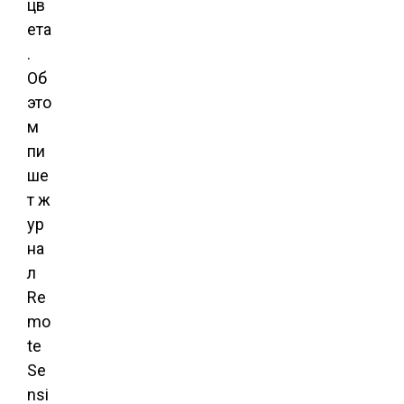
цв
ета
.
Об
это
м
пи
ше
т ж
ур
на
л
Re
mo
te
Se
nsi