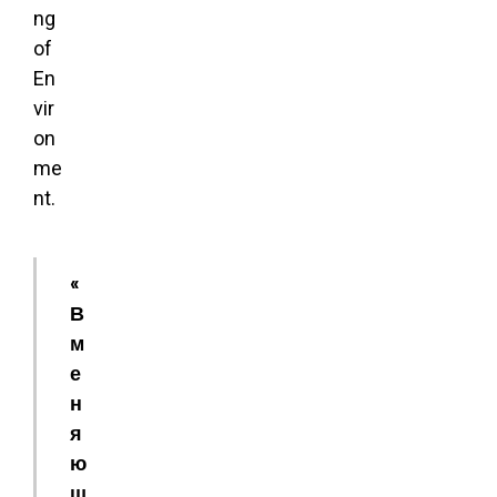
ng
of
En
vir
on
me
nt.
«
В
м
е
н
я
ю
щ