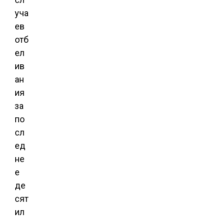
уча
ев
отб
ел
ив
ан
ия
за
по
сл
ед
не
е
де
сят
ил