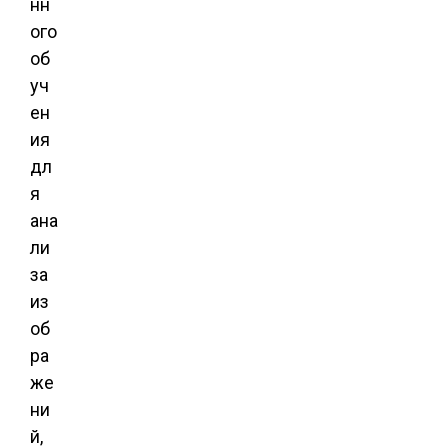
нн
ого
об
уч
ен
ия
дл
я
ана
ли
за
из
об
ра
же
ни
й,