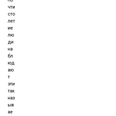
чти
сто
лет
ие
лю
ди
на
бл
юд
аю
т
эти
так
наз
ыв
ае