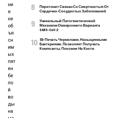
ни
Перитонит Связан Со Смертностью От
я
Сердечно-Сосудистых Заболеваний
не
Уникальный Патогенетический
об
Механизм Омикронного Варианта
SARS-CoV-2
ъя
сн
3D-Печать Чернилами, Насыщенными
Бактериями, Позволяет Получать
им
Композиты, Похожие На Кости
ых
пят
ен
бе
ло
й
во
ды
на