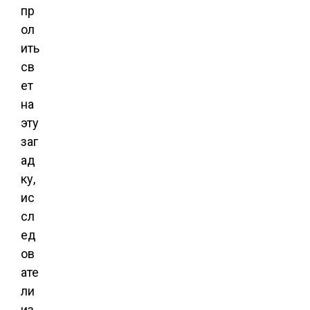
пр
ол
ить
св
ет
на
эту
заг
ад
ку,
ис
сл
ед
ов
ате
ли
из