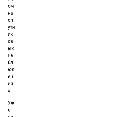
ом
на
сп
утн
ик
ов
ых
на
бл
юд
ен
ия
х.
Уж
е
по