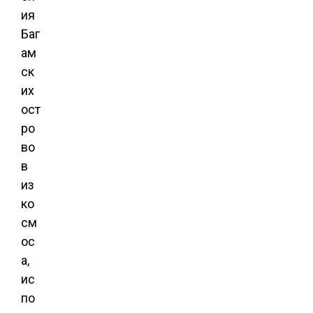
ия
Баг
ам
ск
их
ост
ро
во
в
из
ко
см
ос
а,
ис
по