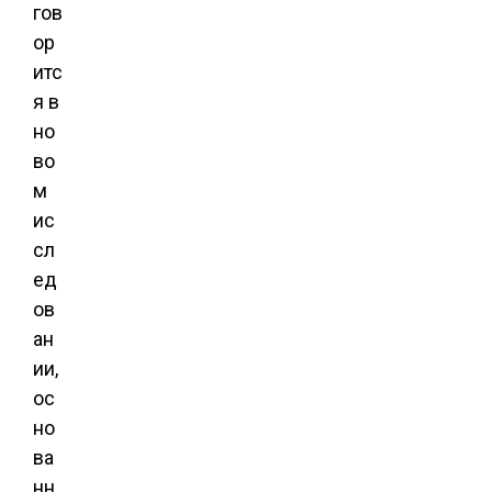
гов
ор
итс
я в
но
во
м
ис
сл
ед
ов
ан
ии,
ос
но
ва
нн