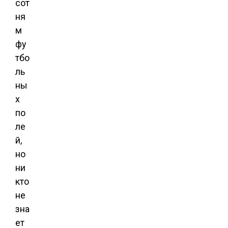
сот
ня
м
фу
тбо
ль
ны
х
по
ле
й,
но
ни
кто
не
зна
ет