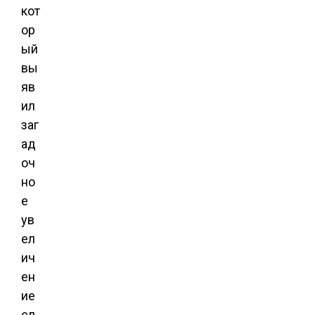
кот
ор
ый
вы
яв
ил
заг
ад
оч
но
е
ув
ел
ич
ен
ие
сл