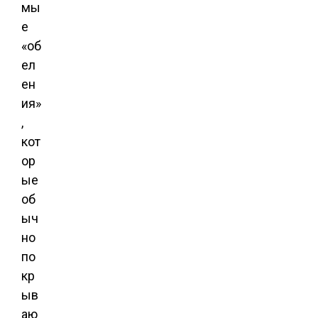
мы
е
«об
ел
ен
ия»
,
кот
ор
ые
об
ыч
но
по
кр
ыв
аю