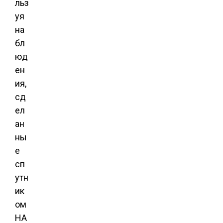
льз
уя
на
бл
юд
ен
ия,
сд
ел
ан
ны
е
сп
утн
ик
ом
НА