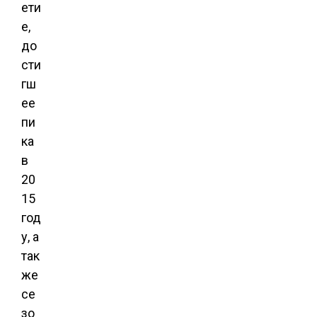
ети
е,
до
сти
гш
ее
пи
ка
в
20
15
год
у, а
так
же
се
зо