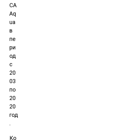
СА
Aq
ua
в
пе
ри
од
с
20
03
по
20
20
год
.
Ко