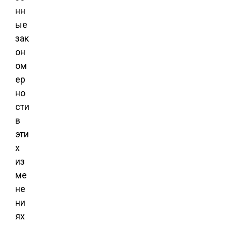
нн
ые
зак
он
ом
ер
но
сти
в
эти
х
из
ме
не
ни
ях