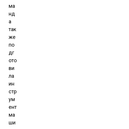
ма
нд
а
так
же
по
дг
ото
ви
ла
ин
стр
ум
ент
ма
ши