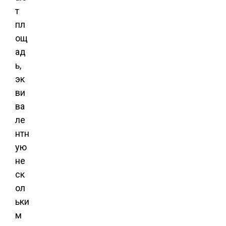
т
пл
ощ
ад
ь,
эк
ви
ва
ле
нтн
ую
не
ск
ол
ьки
м