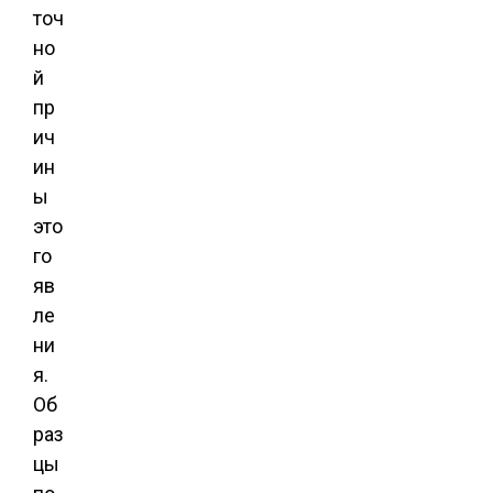
точ
но
й
пр
ич
ин
ы
это
го
яв
ле
ни
я.
Об
раз
цы