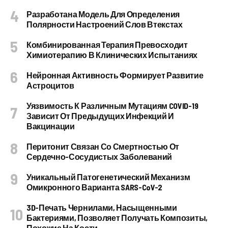
Разработана Модель Для Определения
Полярности Настроений Слов Втекстах
Комбинированная Терапия Превосходит
Химиотерапию В Клинических Испытаниях
Нейронная Активность Формирует Развитие
Астроцитов
Уязвимость К Различным Мутациям COVID-19
Зависит От Предыдущих Инфекций И
Вакцинации
Перитонит Связан Со Смертностью От
Сердечно-Сосудистых Заболеваний
Уникальный Патогенетический Механизм
Омикронного Варианта SARS-CoV-2
3D-Печать Чернилами, Насыщенными
Бактериями, Позволяет Получать Композиты,
Похожие На Кости