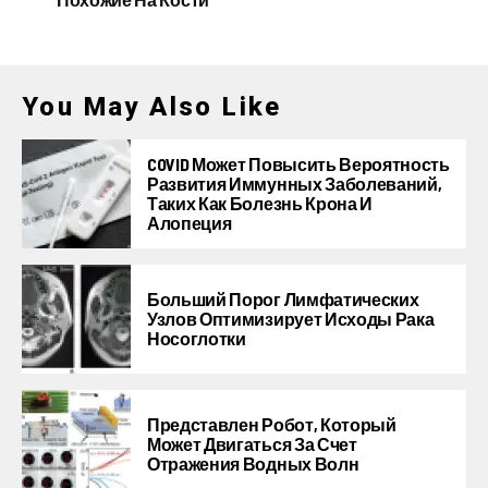
You May Also Like
COVID Может Повысить Вероятность
Развития Иммунных Заболеваний,
Таких Как Болезнь Крона И
Алопеция
Больший Порог Лимфатических
Узлов Оптимизирует Исходы Рака
Носоглотки
Представлен Робот, Который
Может Двигаться За Счет
Отражения Водных Волн