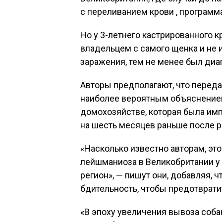
с переливанием крови , программ
Но у 3-летнего кастрированного к
владельцем с самого щенка и не 
заражения, тем не менее был ди
Авторы предполагают, что передач
наиболее вероятным объяснением
домохозяйстве, которая была им
на шесть месяцев раньше после 
«Насколько известно авторам, эт
лейшманиоза в Великобритании у
регион», — пишут они, добавляя, 
бдительность, чтобы предотврати
«В эпоху увеличения вывоза собак