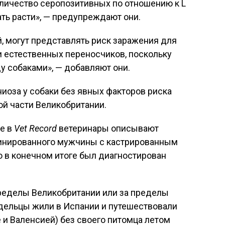
оличество серопозитивных по отношению к L
ть расти», — предупреждают они.
, могут представлять риск заражения для
ии естественных переносчиков, поскольку
 собаками», — добавляют они.
иоза у собаки без явных факторов риска
ой части Великобритании.
е в
Vet Record
ветеринары описывают
цинированного мужчины с кастрированным
го в конечном итоге был диагностирован
пределы Великобритании или за пределы
ладельцы жили в Испании и путешествовали
 и Валенсией) без своего питомца летом