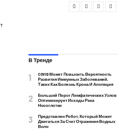
В Тренде
COVID Может Повысить Вероятность
Развития Иммунных Заболеваний,
Таких Как Болезнь Крона И Алопеция
Больший Порог Лимфатических Узлов
Оптимизирует Исходы Рака
Носоглотки
Представлен Робот, Который Может
Двигаться За Счет Отражения Водных
Волн