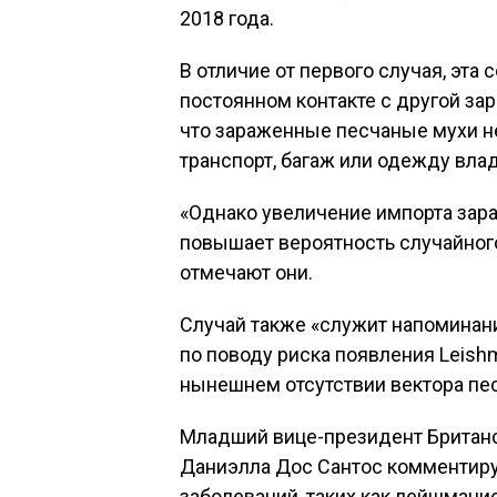
2018 года.
В отличие от первого случая, эта 
постоянном контакте с другой зар
что зараженные песчаные мухи 
транспорт, багаж или одежду вла
«Однако увеличение импорта зар
повышает вероятность случайног
отмечают они.
Случай также «служит напоминани
по поводу риска появления Leishm
нынешнем отсутствии вектора пе
Младший вице-президент Британс
Даниэлла Дос Сантос комментиру
заболеваний, таких как лейшмани