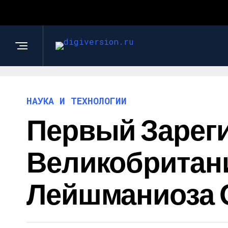
НАУКА И ТЕХНОЛОГИИ
Первый Зарег
Великобритан
Лейшманиоза О