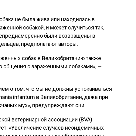
собака не была жива или находилась в
аженной собакой, и может случиться так,
непреднамеренно были возвращены в
дельцев, предполагают авторы.
аженных собак в Великобританию также
о общения с зараженными собаками», —
ем о том, что мы не должны успокаиваться
ania infantum в Великобритании, даже при
счаных мух», предупреждают они.
кой ветеринарной ассоциации (BVA)
ет: «Увеличение случаев неэндемичных
оз, вызывает серьезную обеспокоенность,