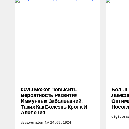
COVID Может Повысить
Больш
Вероятность Развития
Лимфат
Иммунных Заболеваний,
Оптими
Таких Как Болезнь Крона И
Носогл
Алопеция
digivers
digiversion
24.08.2024