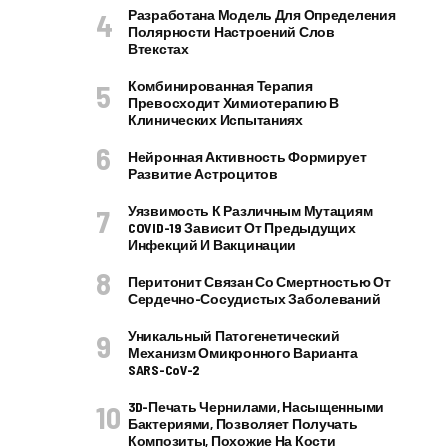
Разработана Модель Для Определения
Полярности Настроений Слов
Втекстах
Комбинированная Терапия
Превосходит Химиотерапию В
Клинических Испытаниях
Нейронная Активность Формирует
Развитие Астроцитов
Уязвимость К Различным Мутациям
COVID-19 Зависит От Предыдущих
Инфекций И Вакцинации
Перитонит Связан Со Смертностью От
Сердечно-Сосудистых Заболеваний
Уникальный Патогенетический
Механизм Омикронного Варианта
SARS-CoV-2
3D-Печать Чернилами, Насыщенными
Бактериями, Позволяет Получать
Композиты, Похожие На Кости