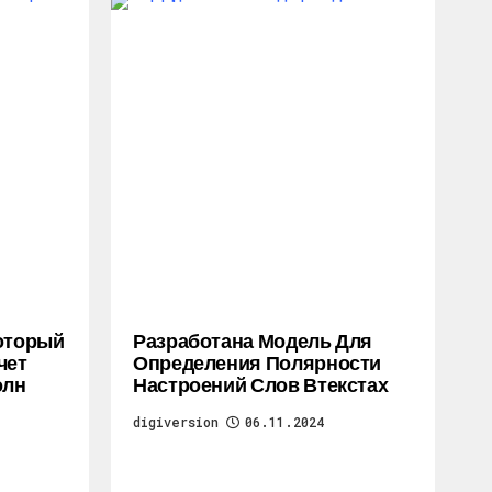
Который
Разработана Модель Для
чет
Определения Полярности
олн
Настроений Слов Втекстах
digiversion
06.11.2024