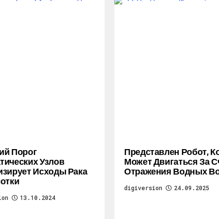
ий Порог
Представлен Робот, 
ических Узлов
Может Двигаться За С
зирует Исходы Рака
Отражения Водных В
отки
digiversion
24.09.2025
ion
13.10.2024