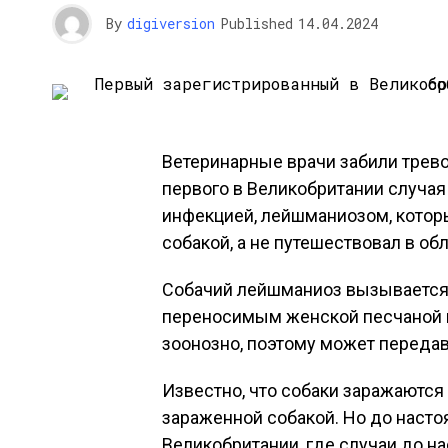
By
digiversion
Published
14.04.2024
Ветеринарные врачи забили трево
первого в Великобритании случая
инфекцией, лейшманиозом, которы
собакой, а не путешествовал в об
Собачий лейшманиоз вызывается п
переносимым женской песчаной м
зоонозно, поэтому может переда
Известно, что собаки заражаются
зараженной собакой. Но до насто
Великобритании, где случаи до 