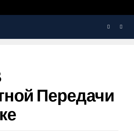
В
тной Передачи
ке