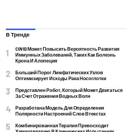
В Тренде
COVID Может Повысить Вероятность Развития
Иммунных Заболеваний, Таких Как Болезнь
Крона И Алопеция
Больший Порог Лимфатических Узлов
Оптимизирует Исходы Рака Носоглотки
Представлен Робот, Который Может Двигаться
За Счет Отражения Водных Волн
Разработана Модель Для Определения
Полярности Настроений Слов Втекстах
Комбинированная Терапия Превосходит
Химиотерапию В Клинических Испытаниях