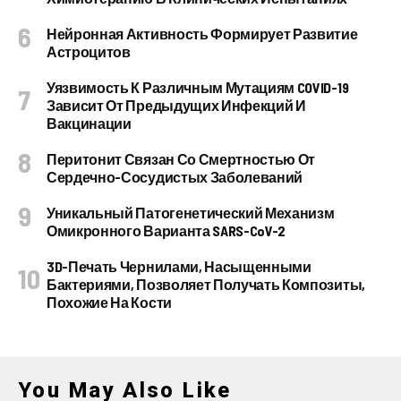
Нейронная Активность Формирует Развитие
Астроцитов
Уязвимость К Различным Мутациям COVID-19
Зависит От Предыдущих Инфекций И
Вакцинации
Перитонит Связан Со Смертностью От
Сердечно-Сосудистых Заболеваний
Уникальный Патогенетический Механизм
Омикронного Варианта SARS-CoV-2
3D-Печать Чернилами, Насыщенными
Бактериями, Позволяет Получать Композиты,
Похожие На Кости
You May Also Like