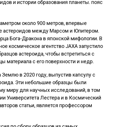
идов и истории образования планеты. пояс
аметром около 900 метров, впервые
се астероидов между Марсом и Юпитером.
орца Бога-Дракона в японской мифологии. В
ное космическое агентство JAXA запустило
бразцов астероида, чтобы встретиться с
цы материала с его поверхности и недр.
 Землю в 2020 году, выпустив капсулу с
оида. Эти небольшие образцы были
му миру для научных исследований, в том
ии Университета Лестера и в Космический
 авторов статьи, является профессором
ссия по сбору образцов из самых