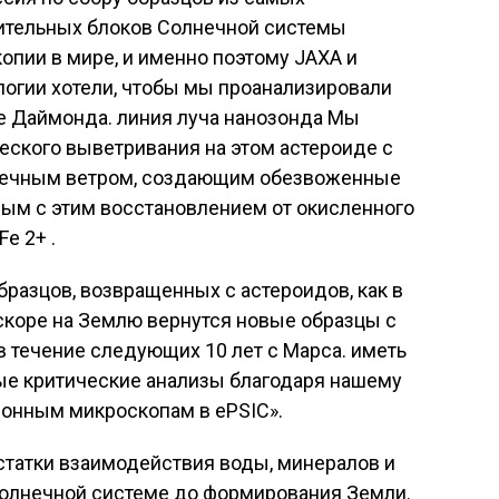
ительных блоков Солнечной системы
опии в мире, и именно поэтому JAXA и
огии хотели, чтобы мы проанализировали
е Даймонда. линия луча нанозонда Мы
еского выветривания на этом астероиде с
нечным ветром, создающим обезвоженные
ым с этим восстановлением от окисленного
e 2+ .
бразцов, возвращенных с астероидов, как в
вскоре на Землю вернутся новые образцы с
в течение следующих 10 лет с Марса. иметь
е критические анализы благодаря нашему
ронным микроскопам в ePSIC».
статки взаимодействия воды, минералов и
Солнечной системе до формирования Земли.