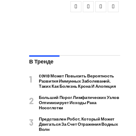
В Тренде
COVID Может Повысить Вероятность
Развития Иммунных Заболеваний,
Таких Как Болезнь Крона И Алопеция
Больший Порог Лимфатических Узлов
Оптимизирует Исходы Рака
Носоглотки
Представлен Робот, Который Может
Двигаться За Счет Отражения Водных
Волн