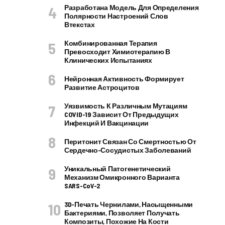
Разработана Модель Для Определения
Полярности Настроений Слов
Втекстах
Комбинированная Терапия
Превосходит Химиотерапию В
Клинических Испытаниях
Нейронная Активность Формирует
Развитие Астроцитов
Уязвимость К Различным Мутациям
COVID-19 Зависит От Предыдущих
Инфекций И Вакцинации
Перитонит Связан Со Смертностью От
Сердечно-Сосудистых Заболеваний
Уникальный Патогенетический
Механизм Омикронного Варианта
SARS-CoV-2
3D-Печать Чернилами, Насыщенными
Бактериями, Позволяет Получать
Композиты, Похожие На Кости