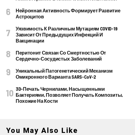
Нейронная Активность Формирует Развитие
Астроцитов
Уязвимость К Различным Мутациям COVID-19
Зависит От Предыдущих Инфекций И
Вакцинации
Перитонит Связан Со Смертностью От
Сердечно-Сосудистых Заболеваний
Уникальный Патогенетический Механизм
Омикронного Варианта SARS-CoV-2
3D-Печать Чернилами, Насыщенными
Бактериями, Позволяет Получать Композиты,
Похожие На Кости
You May Also Like