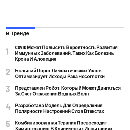
В Тренде
COVID Может Повысить Вероятность Развития
Иммунных Заболеваний, Таких Как Болезнь
Крона И Алопеция
Больший Порог Лимфатических Узлов
Оптимизирует Исходы Рака Носоглотки
Представлен Робот, Который Может Двигаться
За Счет Отражения Водных Волн
Разработана Модель Для Определения
Полярности Настроений Слов Втекстах
Комбинированная Терапия Превосходит
Химиотерапию В Клинических Испытаниях