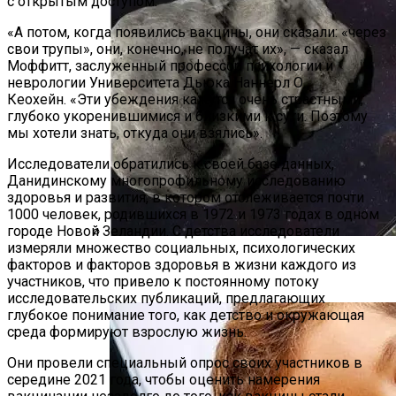
с открытым доступом.
«А потом, когда появились вакцины, они сказали: «через
свои трупы», они, конечно, не получат их», — сказал
Моффитт, заслуженный профессор психологии и
неврологии Университета Дьюка Наннерл О.
Кеохейн. «Эти убеждения кажутся очень страстными,
глубоко укоренившимися и близкими к сути. Поэтому
мы хотели знать, откуда они взялись».
Исследователи обратились к своей базе данных,
Данидинскому многопрофильному исследованию
здоровья и развития, в котором отслеживается почти
1000 человек, родившихся в 1972 и 1973 годах в одном
городе Новой Зеландии. С детства исследователи
измеряли множество социальных, психологических
Мимо Земли Пролетит Крупный
факторов и факторов здоровья в жизни каждого из
Астероид
участников, что привело к постоянному потоку
исследовательских публикаций, предлагающих
глубокое понимание того, как детство и окружающая
среда формируют взрослую жизнь.
Они провели специальный опрос своих участников в
середине 2021 года, чтобы оценить намерения