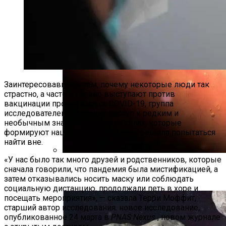
Заинтересовавшись тем, почему некоторые люди так
страстно, а часто и гневно выступают против
вакцинации против вируса COVID-19, группа
исследователей, имеющих доступ к редким и
необычным знаниям о детских силах, которые
формируют нашу взрослую жизнь, решила попытаться
найти вне.
«У нас было так много друзей и родственников, которые
Специалисты NASA Обнаружили
сначала говорили, что пандемия была мистификацией, а
В Атмосфере Марса Металл
затем отказывались носить маску или соблюдать
социальную дистанцию, продолжали петь в хоре и
посещать мероприятия», — сказала Терри Моффит,
старший автор исследования. новое исследование,
опубликованное 24 марта в
PNAS Nexus
, новом журнале