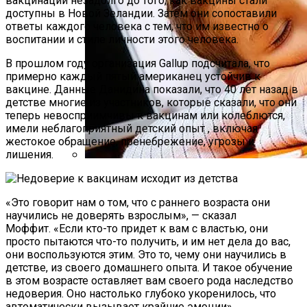
вакцинации незадолго до того, как вакцины стали
доступны в Новой Зеландии. Затем они сопоставили
ответы каждого человека с тем, что им известно о
воспитании и стиле личности этого человека.
В прошлом году организация Gallup подсчитала, что
примерно каждый пятый американец устойчив к
вакцине. Данные Данидина показали, что 40 лет назад в
детстве многие из участников, которые сказали, что они
теперь невосприимчивы к вакцинам или колеблются,
имели неблагоприятный детский опыт , включая
жестокое обращение, пренебрежение, угрозы и
лишения.
Специалисты Пояснили, Почему Люди
Делятся На «сов» И «жаворонков»
«Это говорит нам о том, что с раннего возраста они
научились не доверять взрослым», — сказал
Моффит. «Если кто-то придет к вам с властью, они
просто пытаются что-то получить, и им нет дела до вас,
они воспользуются этим. Это то, чему они научились в
детстве, из своего домашнего опыта. И такое обучение
в этом возрасте оставляет вам своего рода наследство
недоверия. Оно настолько глубоко укоренилось, что
автоматически вызывает крайние эмоции».