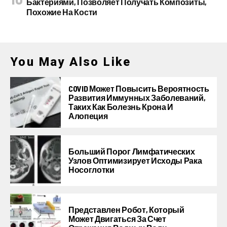
Бактериями, Позволяет Получать Композиты,
Похожие На Кости
You May Also Like
COVID Может Повысить Вероятность
Развития Иммунных Заболеваний,
Таких Как Болезнь Крона И
Алопеция
Больший Порог Лимфатических
Узлов Оптимизирует Исходы Рака
Носоглотки
Представлен Робот, Который
Может Двигаться За Счет