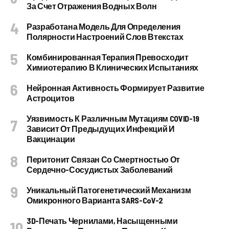
За Счет Отражения Водных Волн
Разработана Модель Для Определения
Полярности Настроений Слов Втекстах
Комбинированная Терапия Превосходит
Химиотерапию В Клинических Испытаниях
Нейронная Активность Формирует Развитие
Астроцитов
Уязвимость К Различным Мутациям COVID-19
Зависит От Предыдущих Инфекций И
Вакцинации
Перитонит Связан Со Смертностью От
Сердечно-Сосудистых Заболеваний
Уникальный Патогенетический Механизм
Омикронного Варианта SARS-CoV-2
3D-Печать Чернилами, Насыщенными