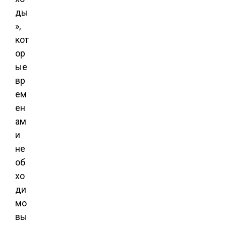
ды
»,
кот
ор
ые
вр
ем
ен
ам
и
не
об
хо
ди
мо
вы