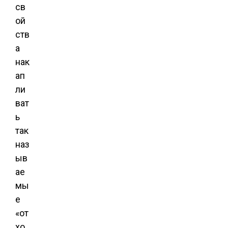
св
ой
ств
а
нак
ап
ли
ват
ь
так
наз
ыв
ае
мы
е
«от
хо