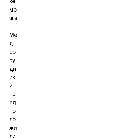
ке
мо
зга
.
Ме
д.
сот
ру
дн
ик
и
пр
ед
по
ло
жи
ли,