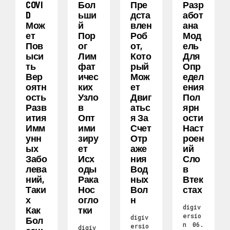
COVI
Бол
Пре
Разр
D
Ьши
Дста
Абот
Мож
Й
Влен
Ана
Ет
Пор
Роб
Мод
Пов
Ог
От,
Ель
Ыси
Лим
Кото
Для
Ть
Фат
Рый
Опр
Вер
Ичес
Мож
Едел
Оятн
Ких
Ет
Ения
Ость
Узло
Двиг
Пол
Разв
В
Атьс
Ярн
Ития
Опт
Я За
Ости
Имм
Ими
Счет
Наст
Унн
Зиру
Отр
Роен
Ых
Ет
Аже
Ий
Забо
Исх
Ния
Сло
Лева
Оды
Вод
В
Ний,
Рака
Ных
Втек
Таки
Нос
Вол
Стах
Х
Огло
Н
digiv
Как
Тки
ersio
digiv
Бол
n
06.
ersio
digiv