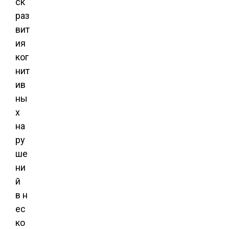
ск
раз
вит
ия
ког
нит
ив
ны
х
на
ру
ше
ни
й
в н
ес
ко