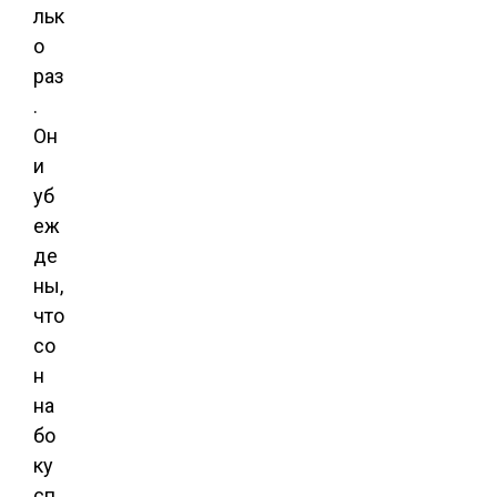
льк
о
раз
.
Он
и
уб
еж
де
ны,
что
со
н
на
бо
ку
сп