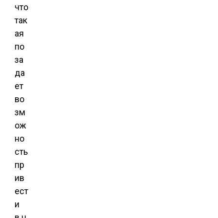
что
так
ая
по
за
да
ет
во
зм
ож
но
сть
пр
ив
ест
и
в н