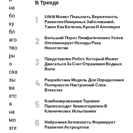
В Тренде
на
бо
COVID Может Повысить Вероятность
Развития Иммунных Заболеваний,
ку
Таких Как Болезнь Крона И Алопеция
бл
Больший Порог Лимфатических Узлов
аго
Оптимизирует Исходы Рака
тво
Носоглотки
рн
Представлен Робот, Который Может
о
Двигаться За Счет Отражения Водных
Волн
ска
зы
Разработана Модель Для Определения
Полярности Настроений Слов
ва
Втекстах
етс
Комбинированная Терапия
я
Превосходит Химиотерапию В
Клинических Испытаниях
на
мо
Нейронная Активность Формирует
Развитие Астроцитов
зге