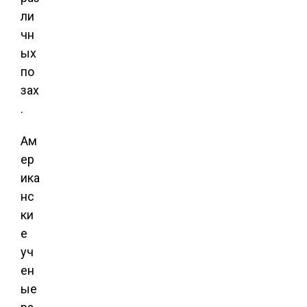
ли
чн
ых
по
зах
.
Ам
ер
ика
нс
ки
е
уч
ен
ые