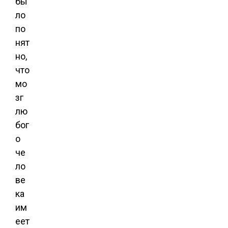
бы
ло
по
нят
но,
что
мо
зг
лю
бог
о
че
ло
ве
ка
им
еет