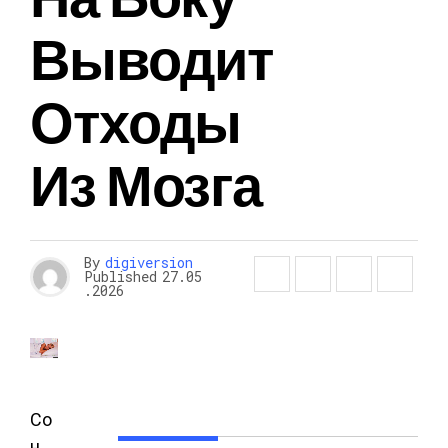
Выводит
Отходы
Из Мозга
By
digiversion
Published
27.05
.2026
Со
н