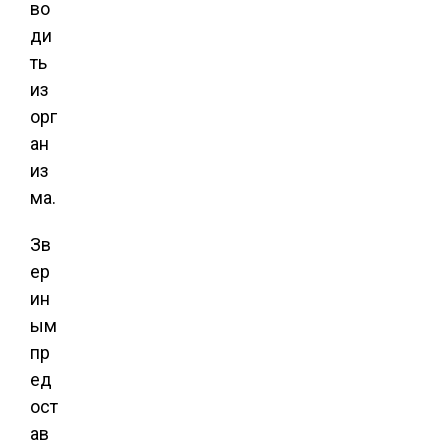
во
ди
ть
из
орг
ан
из
ма.
Зв
ер
ин
ым
пр
ед
ост
ав