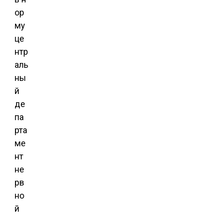
ор
му
це
нтр
аль
ны
й
де
па
рта
ме
нт
не
рв
но
й