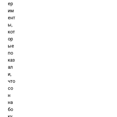
ер
им
ент
ы,
кот
ор
ые
по
каз
ал
и,
что
со
н
на
бо
ку