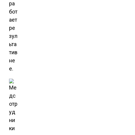
ра
бот
ает
ре
зул
ьта
тив
не
е.