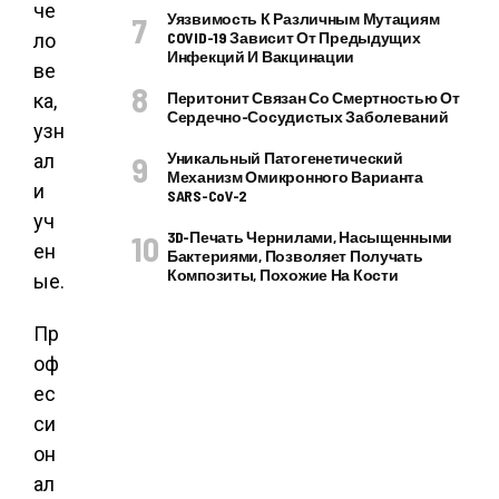
че
Уязвимость К Различным Мутациям
COVID-19 Зависит От Предыдущих
ло
Инфекций И Вакцинации
ве
Перитонит Связан Со Смертностью От
ка,
Сердечно-Сосудистых Заболеваний
узн
Уникальный Патогенетический
ал
Механизм Омикронного Варианта
и
SARS-CoV-2
уч
3D-Печать Чернилами, Насыщенными
ен
Бактериями, Позволяет Получать
Композиты, Похожие На Кости
ые.
Пр
оф
ес
си
он
ал