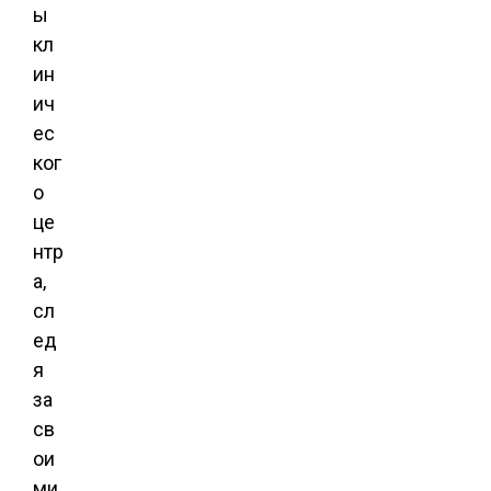
ы
кл
ин
ич
ес
ког
о
це
нтр
а,
сл
ед
я
за
св
ои
ми