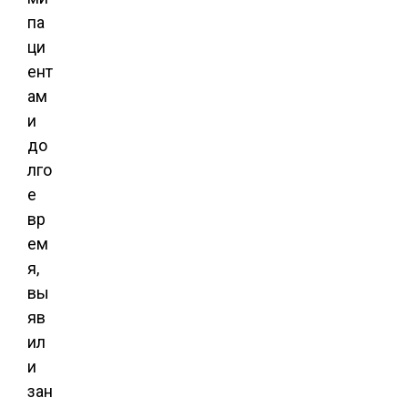
па
ци
ент
ам
и
до
лго
е
вр
ем
я,
вы
яв
ил
и
зан