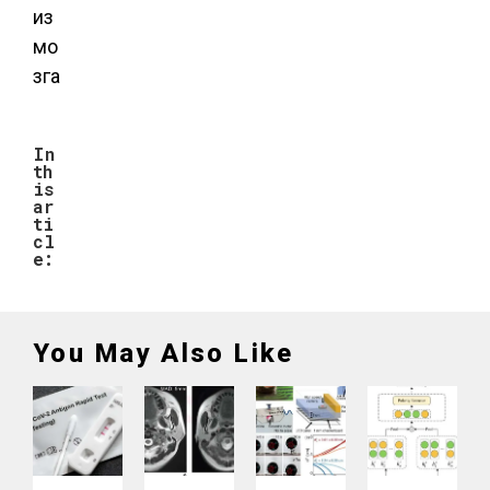
In
th
is
ar
ti
cl
e:
You May Also Like