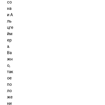
со
на
и А
ль
цге
йм
ер
а.
Ва
жн
о,
так
ое
по
ло
же
ни