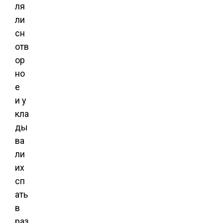
ля
ли
сн
отв
ор
но
е
и у
кла
ды
ва
ли
их
сп
ать
в
раз