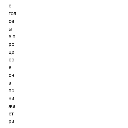
е
гол
ов
ы
в п
ро
це
сс
е
сн
а
по
ни
жа
ет
ри