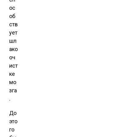
ос
об
ств
ует
шл
ако
оч
ист
ке
мо
зга
.
До
это
го