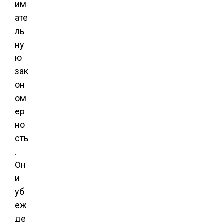
им
ате
ль
ну
ю
зак
он
ом
ер
но
сть
.
Он
и
уб
еж
де