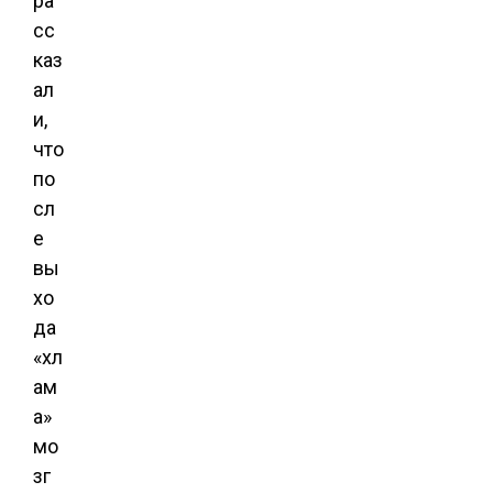
ра
сс
каз
ал
и,
что
по
сл
е
вы
хо
да
«хл
ам
а»
мо
зг