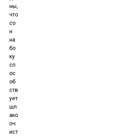
ны,
что
со
н
на
бо
ку
сп
ос
об
ств
ует
шл
ако
оч
ист