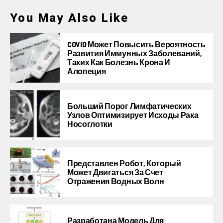
You May Also Like
COVID Может Повысить Вероятность
Развития Иммунных Заболеваний,
Таких Как Болезнь Крона И
Алопеция
Больший Порог Лимфатических
Узлов Оптимизирует Исходы Рака
Носоглотки
Представлен Робот, Который
Может Двигаться За Счет
Отражения Водных Волн
Разработана Модель Для