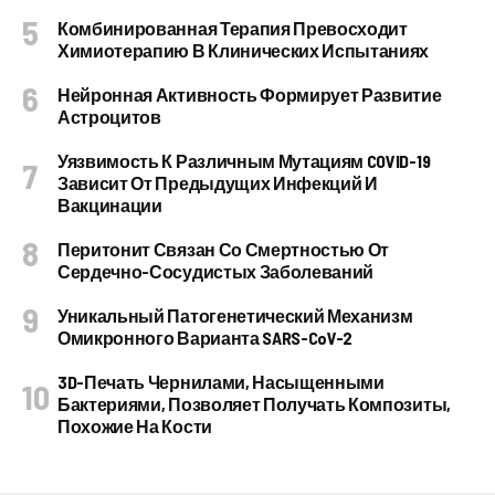
Комбинированная Терапия Превосходит
Химиотерапию В Клинических Испытаниях
Нейронная Активность Формирует Развитие
Астроцитов
Уязвимость К Различным Мутациям COVID-19
Зависит От Предыдущих Инфекций И
Вакцинации
Перитонит Связан Со Смертностью От
Сердечно-Сосудистых Заболеваний
Уникальный Патогенетический Механизм
Омикронного Варианта SARS-CoV-2
3D-Печать Чернилами, Насыщенными
Бактериями, Позволяет Получать Композиты,
Похожие На Кости