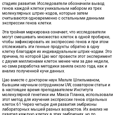
стадиях развития. Исследователи обозначили вывод
генов каждой клетки уникальным набором из трех
молекулярных штрих-кодов, которые затем
считываются одновременно с остальными данными
экспрессии генов клетки.
Эта тройная маркировка означает, что исследователи
могут смешивать множество клеток в одной пробирке,
чтобы зафиксировать их экспрессию генов и при этом
отслеживать эти генные продукты обратно в одну
клетку благодаря их индивидуальным штрих-кодам. Это
причина, по которой Цао мог провести этот эксперимент
с двумя миллионами клеток менее чем за две недели,
но сама разработка методики заняла около года, как и
анализ полученной кучи данных.
Цао вместе с доктором наук Мальте Шпильманом,
бывшим научным сотрудником UW, соавтором статьи и
в настоящее время преподавателем Института
молекулярной генетики им. Макса Планка, использовали
этот метод для изучения экспрессии генов отдельных
клеток 61 Через четыре дня развития эмбрионы
лабораторных мышей разных возрастов. Их анализ не
охватил каждую клетку в этих эмбрионах, но по