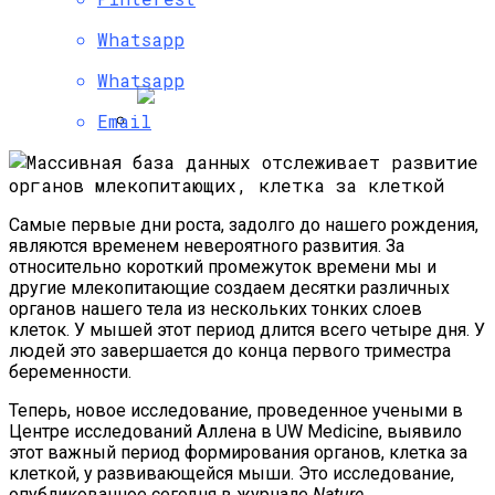
К Началу Зимы 2015-Го Года
С Космодрома Восточный Проведут
Whatsapp
Два Запуска
Whatsapp
Email
На Урале Изобрели Аппарат Для
Лечения Депрессии
Самые первые дни роста, задолго до нашего рождения,
являются временем невероятного развития. За
относительно короткий промежуток времени мы и
другие млекопитающие создаем десятки различных
органов нашего тела из нескольких тонких слоев
клеток. У мышей этот период длится всего четыре дня. У
людей это завершается до конца первого триместра
беременности.
Теперь, новое исследование, проведенное учеными в
Центре исследований Аллена в UW Medicine, выявило
этот важный период формирования органов, клетка за
клеткой, у развивающейся мыши. Это исследование,
опубликованное сегодня в журнале
Nature
,