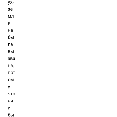
ух-
зе
мл
я
не
бы
ла
вы
зва
на,
пот
ом
у
что
нит
и
бы