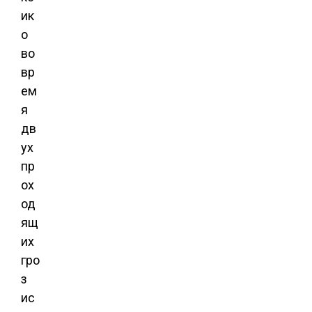
ик
о
во
вр
ем
я
дв
ух
пр
ох
од
ящ
их
гро
з
ис