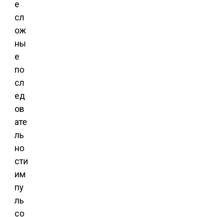
е
сл
ож
ны
е
по
сл
ед
ов
ате
ль
но
сти
им
пу
ль
со