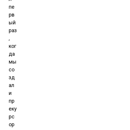
пе
рв
ый
раз
,
ког
да
мы
со
зд
ал
и
пр
еку
рс
ор