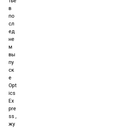
тье
в
по
сл
ед
не
м
вы
пу
ск
е
Opt
ics
Ex
pre
ss ,
жу