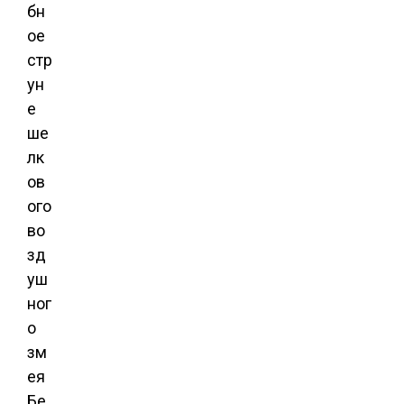
бн
ое
стр
ун
е
ше
лк
ов
ого
во
зд
уш
ног
о
зм
ея
Бе