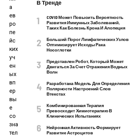
В Тренде
а
ев
COVID Может Повысить Вероятность
Развития Иммунных Заболеваний,
ро
Таких Как Болезнь Крона И Алопеция
пе
Больший Порог Лимфатических Узлов
йс
Оптимизирует Исходы Рака
ких
Носоглотки
уч
Представлен Робот, Который Может
ен
Двигаться За Счет Отражения Водных
Волн
ых
вп
Разработана Модель Для Определения
Полярности Настроений Слов
ер
Втекстах
вы
Комбинированная Терапия
е
Превосходит Химиотерапию В
со
Клинических Испытаниях
зна
Нейронная Активность Формирует
тел
Развитие Астроцитов