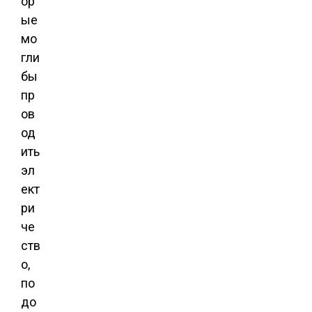
ор
ые
мо
гли
бы
пр
ов
од
ить
эл
ект
ри
че
ств
о,
по
до