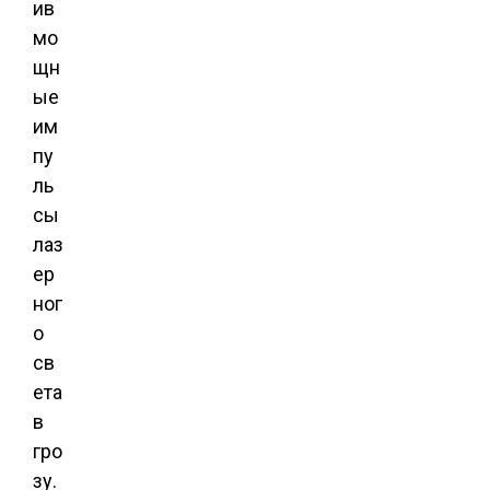
ив
мо
щн
ые
им
пу
ль
сы
лаз
ер
ног
о
св
ета
в
гро
зу.