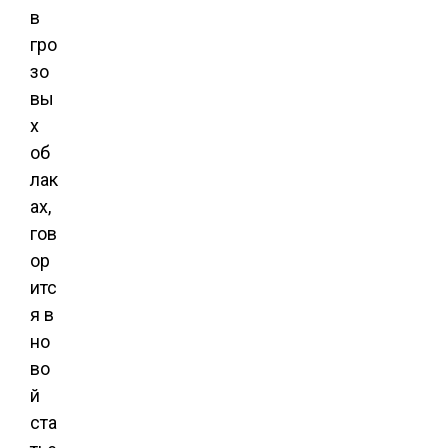
в
гро
зо
вы
х
об
лак
ах,
гов
ор
итс
я в
но
во
й
ста