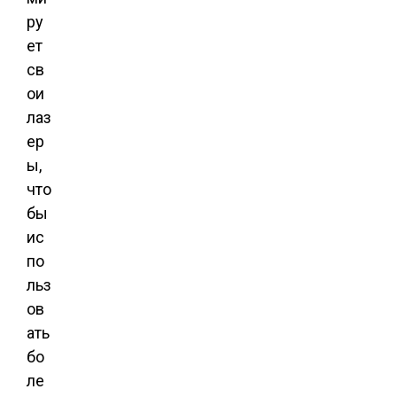
ру
ет
св
ои
лаз
ер
ы,
что
бы
ис
по
льз
ов
ать
бо
ле