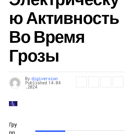
Ю Активность
Во Время
Грозы
By
digiversion
Published
14.04
.2024
Гру
пп