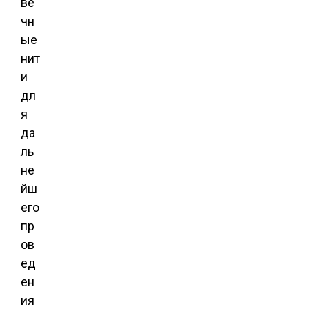
ве
чн
ые
нит
и
дл
я
да
ль
не
йш
его
пр
ов
ед
ен
ия