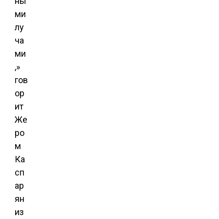
ны
ми
лу
ча
ми
,»
гов
ор
ит
Же
ро
м
Ка
сп
ар
ян
из