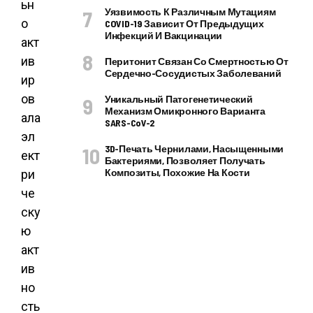
ьн
Уязвимость К Различным Мутациям
о
COVID-19 Зависит От Предыдущих
Инфекций И Вакцинации
акт
ив
Перитонит Связан Со Смертностью От
Сердечно-Сосудистых Заболеваний
ир
ов
Уникальный Патогенетический
Механизм Омикронного Варианта
ала
SARS-CoV-2
эл
3D-Печать Чернилами, Насыщенными
ект
Бактериями, Позволяет Получать
Композиты, Похожие На Кости
ри
че
ску
ю
акт
ив
но
сть