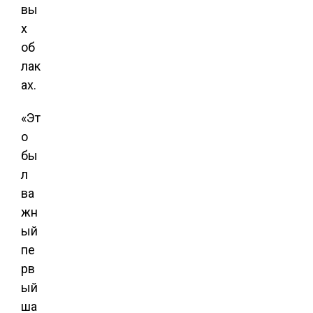
вы
х
об
лак
ах.
«Эт
о
бы
л
ва
жн
ый
пе
рв
ый
ша