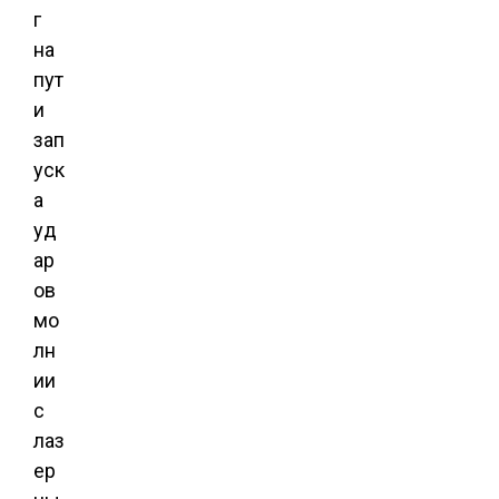
г
на
пут
и
зап
уск
а
уд
ар
ов
мо
лн
ии
с
лаз
ер