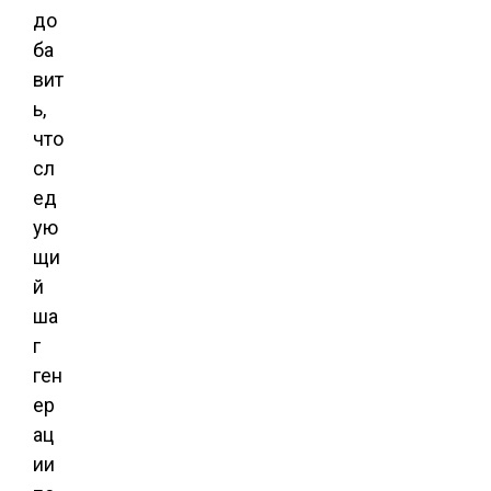
до
ба
вит
ь,
что
сл
ед
ую
щи
й
ша
г
ген
ер
ац
ии