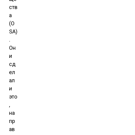
ств
а
(O
SA)
.
Он
и
сд
ел
ал
и
это
,
на
пр
ав