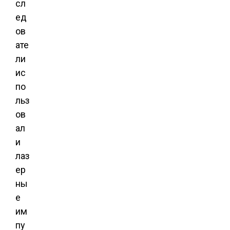
сл
ед
ов
ате
ли
ис
по
льз
ов
ал
и
лаз
ер
ны
е
им
пу