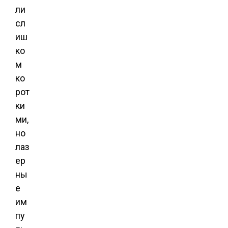
ли
сл
иш
ко
м
ко
рот
ки
ми,
но
лаз
ер
ны
е
им
пу