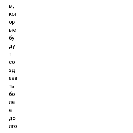
в ,
кот
ор
ые
бу
ду
т
со
зд
ава
ть
бо
ле
е
до
лго