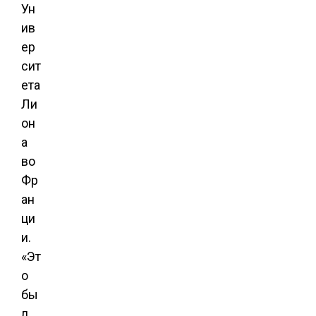
Ун
ив
ер
сит
ета
Ли
он
а
во
Фр
ан
ци
и.
«Эт
о
бы
л