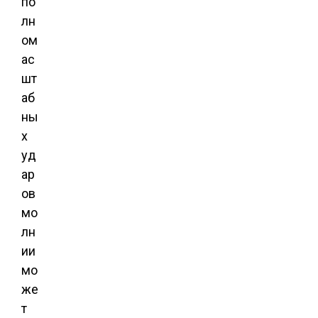
по
лн
ом
ас
шт
аб
ны
х
уд
ар
ов
мо
лн
ии
мо
же
т