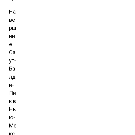
На
ве
рш
ин
е
Са
ут-
Ба
лд
и-
Пи
к в
Нь
ю-
Ме
кс