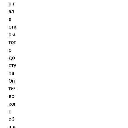
рн
ал
е
отк
ры
тог
о
до
сту
па
Оп
тич
ес
ког
о
об
ще