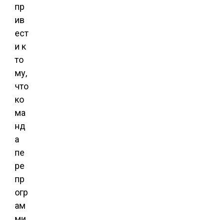
пр
ив
ест
и к
то
му,
что
ко
ма
нд
а
пе
ре
пр
огр
ам
ми