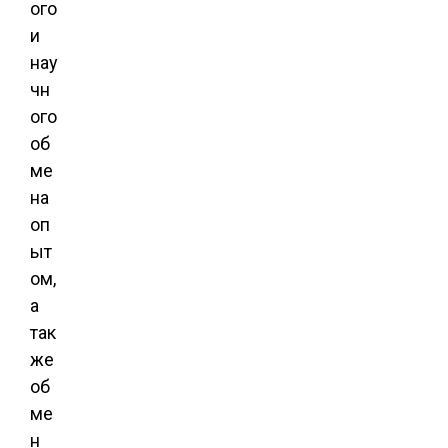
ого
и
нау
чн
ого
об
ме
на
оп
ыт
ом,
а
так
же
об
ме
н