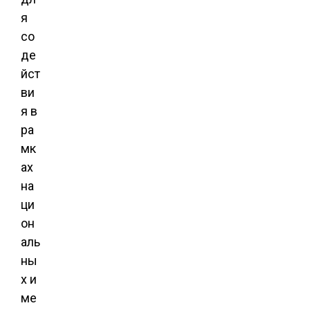
я
со
де
йст
ви
я в
ра
мк
ах
на
ци
он
аль
ны
х и
ме