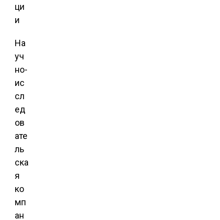
ци
и
На
уч
но-
ис
сл
ед
ов
ате
ль
ска
я
ко
мп
ан