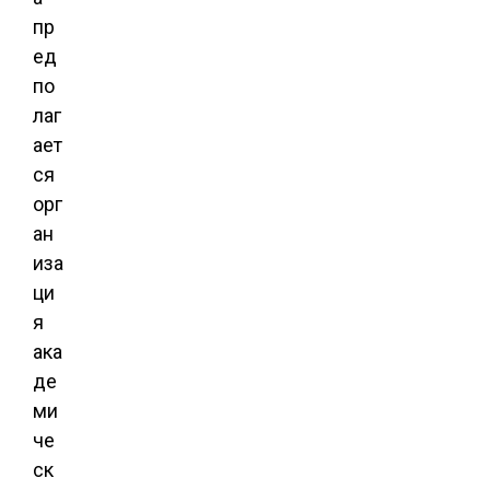
пр
ед
по
лаг
ает
ся
орг
ан
иза
ци
я
ака
де
ми
че
ск