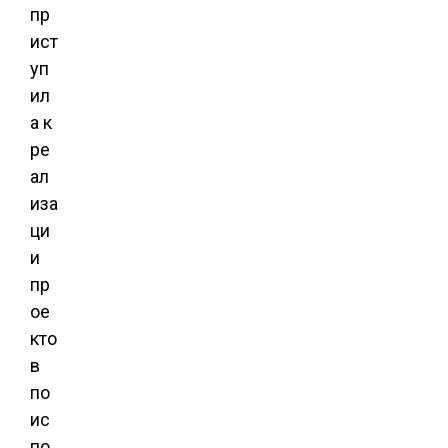
пр
ист
уп
ил
а к
ре
ал
иза
ци
и
пр
ое
кто
в
по
ис
по