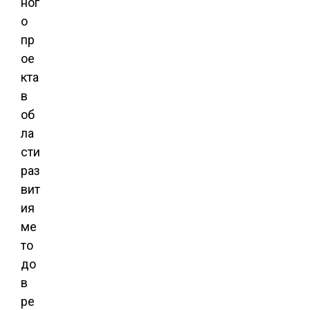
ног
о
пр
ое
кта
в
об
ла
сти
раз
вит
ия
ме
то
до
в
ре