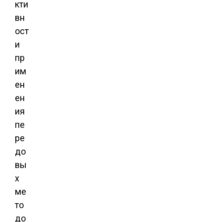
кти
вн
ост
и
пр
им
ен
ен
ия
пе
ре
до
вы
х
ме
то
до