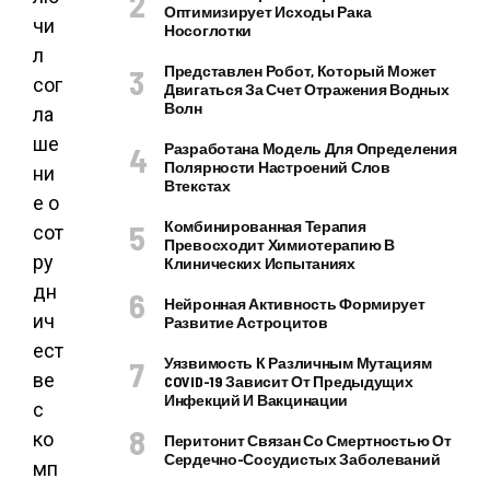
Оптимизирует Исходы Рака
чи
Носоглотки
л
Представлен Робот, Который Может
сог
Двигаться За Счет Отражения Водных
Волн
ла
ше
Разработана Модель Для Определения
Полярности Настроений Слов
ни
Втекстах
е о
Комбинированная Терапия
сот
Превосходит Химиотерапию В
ру
Клинических Испытаниях
дн
Нейронная Активность Формирует
ич
Развитие Астроцитов
ест
Уязвимость К Различным Мутациям
ве
COVID-19 Зависит От Предыдущих
Инфекций И Вакцинации
с
ко
Перитонит Связан Со Смертностью От
Сердечно-Сосудистых Заболеваний
мп