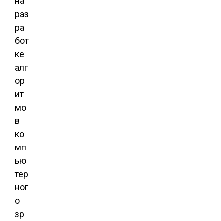
на
раз
ра
бот
ке
алг
ор
ит
мо
в
ко
мп
ью
тер
ног
о
зр