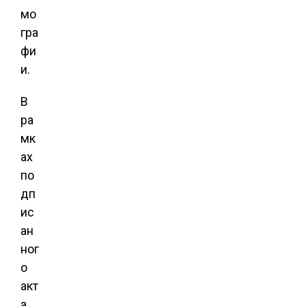
мо
гра
фи
и.
В
ра
мк
ах
по
дп
ис
ан
ног
о
акт
а