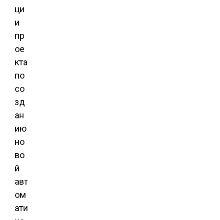
ци
и
пр
ое
кта
по
со
зд
ан
ию
но
во
й
авт
ом
ати