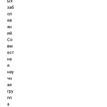
ых
заб
ол
ев
ан
ий.
Со
вм
ест
на
я
нау
чн
ая
гру
пп
а