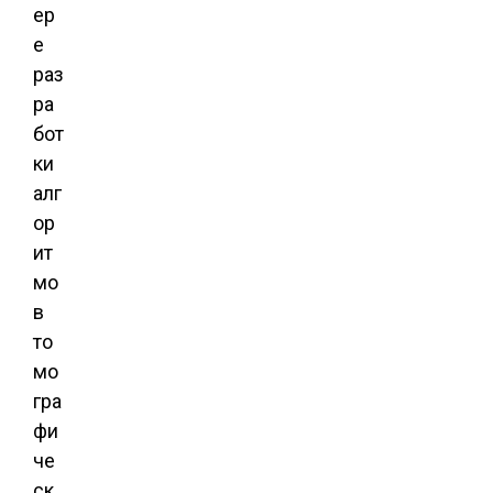
ер
е
раз
ра
бот
ки
алг
ор
ит
мо
в
то
мо
гра
фи
че
ск