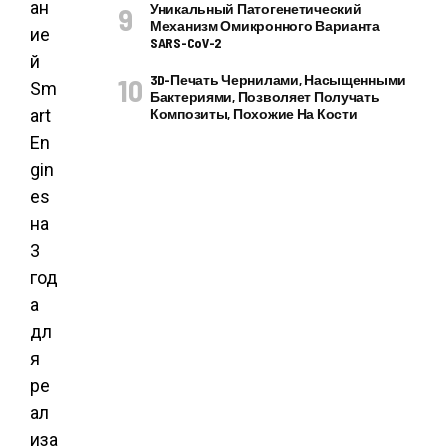
ан
Уникальный Патогенетический
Механизм Омикронного Варианта
ие
SARS-CoV-2
й
3D-Печать Чернилами, Насыщенными
Sm
Бактериями, Позволяет Получать
art
Композиты, Похожие На Кости
En
gin
es
на
3
год
а
дл
я
ре
ал
иза