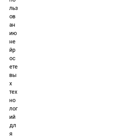
льз
ов
ан
ию
не
йр
ос
ете
вы
х
тех
но
лог
ий
дл
я