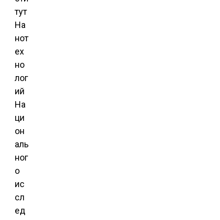
тут
На
нот
ех
но
лог
ий
На
ци
он
аль
ног
о
ис
сл
ед