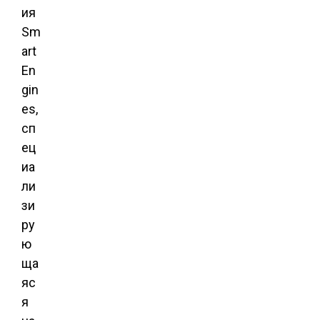
ия
Sm
art
En
gin
es,
сп
ец
иа
ли
зи
ру
ю
ща
яс
я