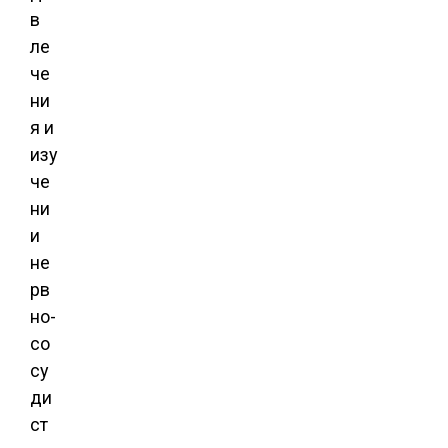
в
ле
че
ни
я и
изу
че
ни
и
не
рв
но-
со
су
ди
ст