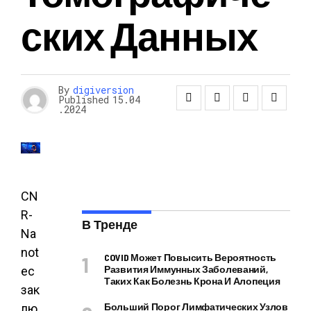
Ских Данных
By
digiversion
Published
15.04
.2024
CN
R-
В Тренде
Na
not
COVID Может Повысить Вероятность
Развития Иммунных Заболеваний,
ec
Таких Как Болезнь Крона И Алопеция
зак
Больший Порог Лимфатических Узлов
лю