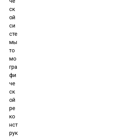
че
ск
ой
си
сте
мы
то
мо
гра
фи
че
ск
ой
ре
ко
нст
рук