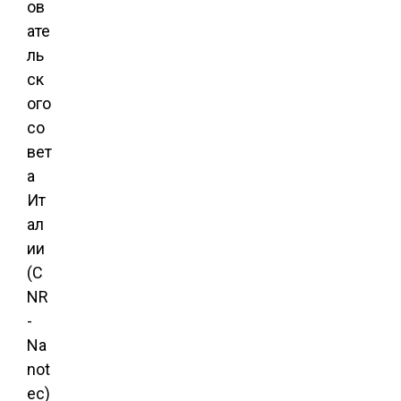
ов
ате
ль
ск
ого
со
вет
а
Ит
ал
ии
(C
NR
-
Na
not
ec)