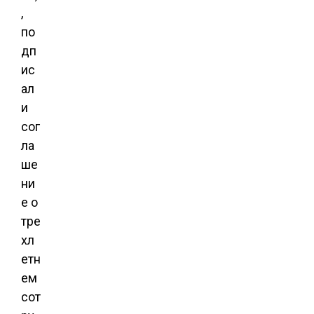
,
по
дп
ис
ал
и
сог
ла
ше
ни
е о
тре
хл
етн
ем
сот