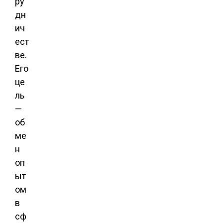
ру
дн
ич
ест
ве.
Его
це
ль
—
об
ме
н
оп
ыт
ом
в
сф