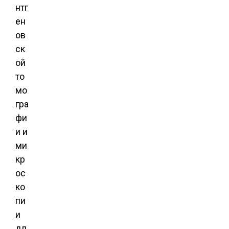
нтг
ен
ов
ск
ой
то
мо
гра
фи
и и
ми
кр
ос
ко
пи
и
дл