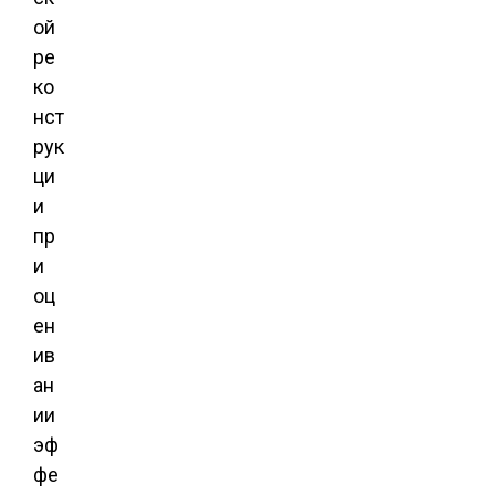
ой
ре
ко
нст
рук
ци
и
пр
и
оц
ен
ив
ан
ии
эф
фе