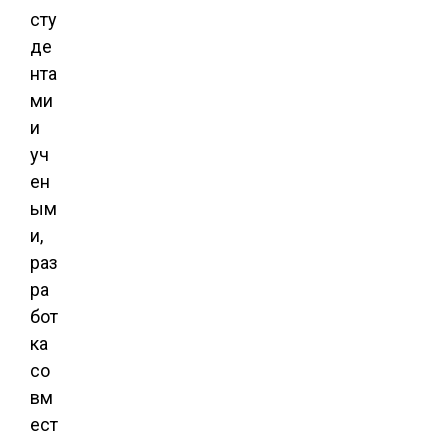
сту
де
нта
ми
и
уч
ен
ым
и,
раз
ра
бот
ка
со
вм
ест