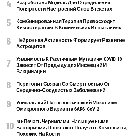
Разработана Модель Для Определения
Полярности Настроений Слов Втекстах
Комбинированная Терапия Превосходит
Химиотерапию В Клинических Испытаниях
Нейронная Активность Формирует Развитие
Астроцитов
Уязвимость К Различным Мутациям COVID-19
Зависит От Предыдущих Инфекций И
Вакцинации
Перитонит Связан Со Смертностью От
Сердечно-Сосудистых Заболеваний
Уникальный Патогенетический Механизм
Омикронного Варианта SARS-CoV-2
3D-Печать Чернилами, Насыщенными
Бактериями, Позволяет Получать Композиты,
Похожие На Кости