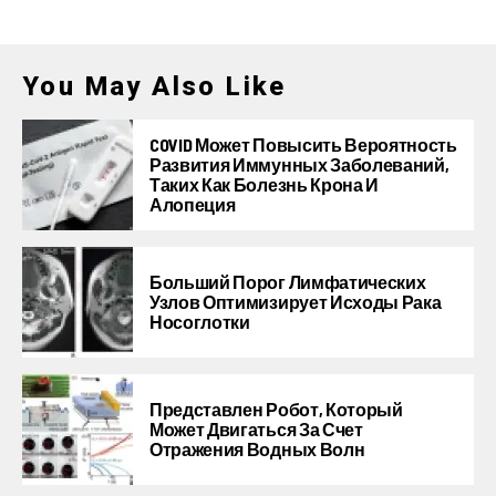
You May Also Like
COVID Может Повысить Вероятность
Развития Иммунных Заболеваний,
Таких Как Болезнь Крона И
Алопеция
Больший Порог Лимфатических
Узлов Оптимизирует Исходы Рака
Носоглотки
Представлен Робот, Который
Может Двигаться За Счет
Отражения Водных Волн