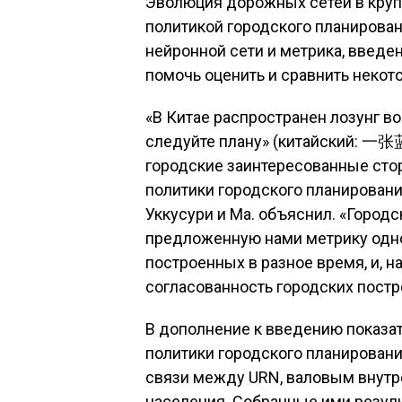
Эволюция дорожных сетей в круп
политикой городского планирован
нейронной сети и метрика, введен
помочь оценить и сравнить некото
«В Китае распространен лозунг в
следуйте плану» (китайский: 一
городские заинтересованные ст
политики городского планировани
Уккусури и Ма. объяснил. «Город
предложенную нами метрику одно
построенных в разное время, и, 
согласованность городских постр
В дополнение к введению показат
политики городского планирован
связи между URN, валовым внутр
населения. Собранные ими резул