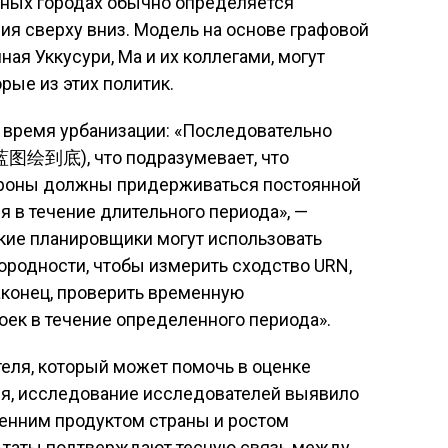
ных городах обычно определяется
ия сверху вниз. Модель на основе графовой
ная Уккусури, Ма и их коллегами, могут
рые из этих политик.
о время урбанизации: «Последовательно
张蓝图绘到底), что подразумевает, что
ороны должны придерживаться постоянной
я в течение длительного периода», —
ские планировщики могут использовать
родности, чтобы измерить сходство URN,
наконец, проверить временную
оек в течение определенного периода».
еля, который может помочь в оценке
ия, исследование исследователей выявило
енним продуктом страны и ростом
ьтаты подтверждают тесную связь между