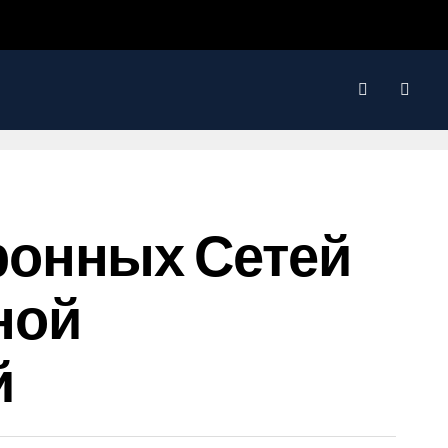
ронных Сетей
ной
й