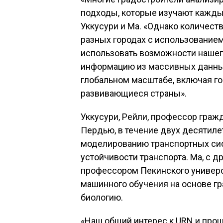
подходы, которые изучают каждый
Уккусури и Ма. «Однако количест
разных городах с использование
использовать возможности нашег
информацию из массивных данных
глобальном масштабе, включая го
развивающиеся страны».
Уккусури, Рейли, профессор граж
Пердью, в течение двух десятил
моделированию транспортных сист
устойчивости транспорта. Ма, с д
профессором Пекинского универси
машинного обучения на основе гр
биологию.
«Наш общий интерес к URN и про