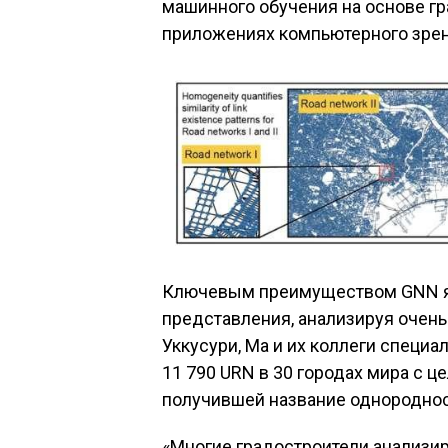
машинного обучения на основе гр
приложениях компьютерного зрени
Ключевым преимуществом GNN явл
представления, анализируя очень
Уккусури, Ма и их коллеги специ
11 790 URN в 30 городах мира с ц
получившей название однороднос
«Многие градостроители анализи