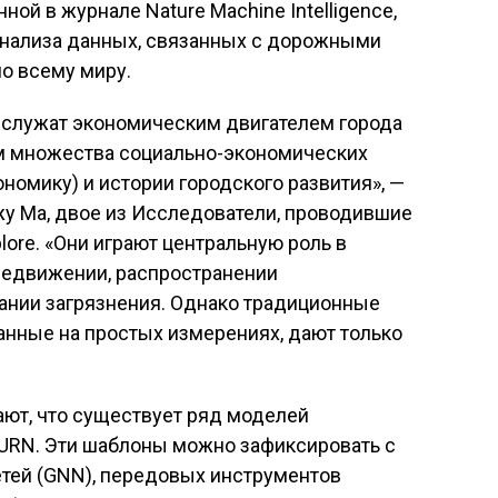
нной в журнале Nature Machine Intelligence,
анализа данных, связанных с дорожными
по всему миру.
 служат экономическим двигателем города
м множества социально-экономических
номику) и истории городского развития», —
нжу Ма, двое из Исследователи, проводившие
ore. «Они играют центральную роль в
редвижении, распространении
вании загрязнения. Однако традиционные
анные на простых измерениях, дают только
ют, что существует ряд моделей
URN. Эти шаблоны можно зафиксировать с
тей (GNN), передовых инструментов