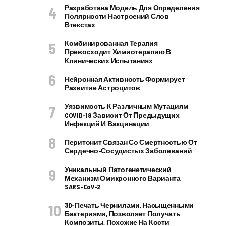
Разработана Модель Для Определения
Полярности Настроений Слов
Втекстах
Комбинированная Терапия
Превосходит Химиотерапию В
Клинических Испытаниях
Нейронная Активность Формирует
Развитие Астроцитов
Уязвимость К Различным Мутациям
COVID-19 Зависит От Предыдущих
Инфекций И Вакцинации
Перитонит Связан Со Смертностью От
Сердечно-Сосудистых Заболеваний
Уникальный Патогенетический
Механизм Омикронного Варианта
SARS-CoV-2
3D-Печать Чернилами, Насыщенными
Бактериями, Позволяет Получать
Композиты, Похожие На Кости