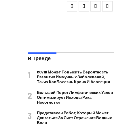
В Тренде
COVID Может Повысить Вероятность
Развития Иммунных Заболеваний,
Таких Как Болезнь Крона И Алопеция
Больший Порог Лимфатических Узлов
Оптимизирует Исходы Рака
Носоглотки
Представлен Робот, Который Может
Двигаться За Счет Отражения Водных
Волн