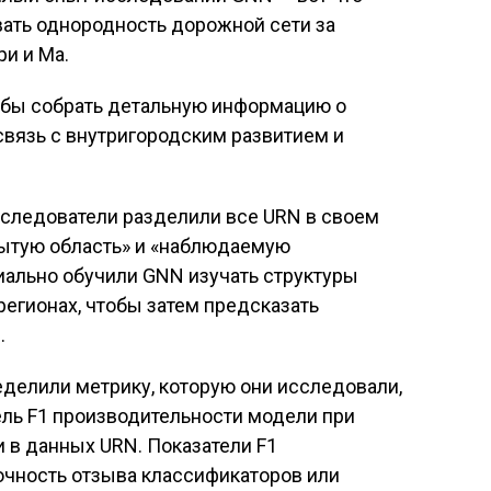
ать однородность дорожной сети за
ри и Ма.
тобы собрать детальную информацию о
связь с внутригородским развитием и
сследователи разделили все URN в своем
рытую область» и «наблюдаемую
иально обучили GNN изучать структуры
егионах, чтобы затем предсказать
.
ределили метрику, которую они исследовали,
тель F1 производительности модели при
 в данных URN. Показатели F1
очность отзыва классификаторов или