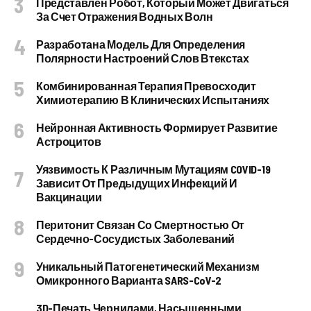
Представлен Робот, Который Может Двигаться
За Счет Отражения Водных Волн
Разработана Модель Для Определения
Полярности Настроений Слов Втекстах
Комбинированная Терапия Превосходит
Химиотерапию В Клинических Испытаниях
Нейронная Активность Формирует Развитие
Астроцитов
Уязвимость К Различным Мутациям COVID-19
Зависит От Предыдущих Инфекций И
Вакцинации
Перитонит Связан Со Смертностью От
Сердечно-Сосудистых Заболеваний
Уникальный Патогенетический Механизм
Омикронного Варианта SARS-CoV-2
3D-Печать Чернилами, Насыщенными