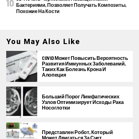
Бактериями, Позволяет Получать Композиты,
Похожие На Кости
You May Also Like
COVID Может Повысить Вероятность
Развития Иммунных Заболеваний,
Таких Как Болезнь Крона И
Алопеция
Больший Порог Лимфатических
Узлов Оптимизирует Исходы Рака
Носоглотки
Представлен Робот, Который
Может Двигаться За Счет