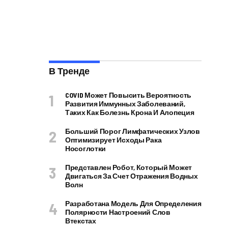
В Тренде
COVID Может Повысить Вероятность
Развития Иммунных Заболеваний,
Таких Как Болезнь Крона И Алопеция
Больший Порог Лимфатических Узлов
Оптимизирует Исходы Рака
Носоглотки
Представлен Робот, Который Может
Двигаться За Счет Отражения Водных
Волн
Разработана Модель Для Определения
Полярности Настроений Слов
Втекстах