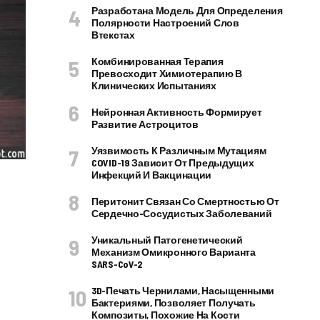
Разработана Модель Для Определения
Полярности Настроений Слов
Втекстах
Комбинированная Терапия
Превосходит Химиотерапию В
Клинических Испытаниях
Нейронная Активность Формирует
Развитие Астроцитов
Уязвимость К Различным Мутациям
COVID-19 Зависит От Предыдущих
Инфекций И Вакцинации
Перитонит Связан Со Смертностью От
Сердечно-Сосудистых Заболеваний
Уникальный Патогенетический
Механизм Омикронного Варианта
SARS-CoV-2
3D-Печать Чернилами, Насыщенными
Бактериями, Позволяет Получать
Композиты, Похожие На Кости