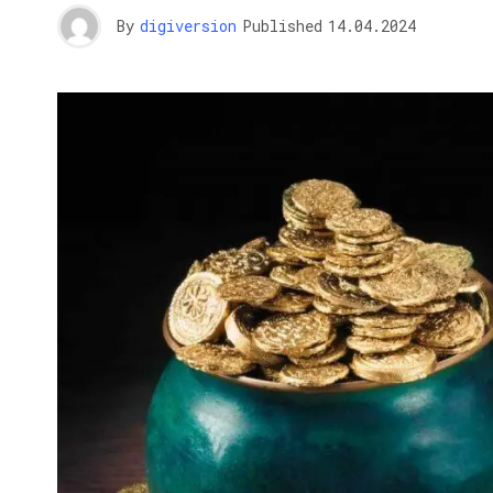
By
digiversion
Published
14.04.2024