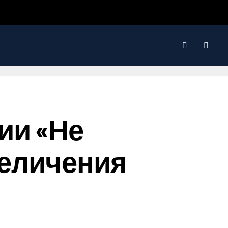
ии «не
величения