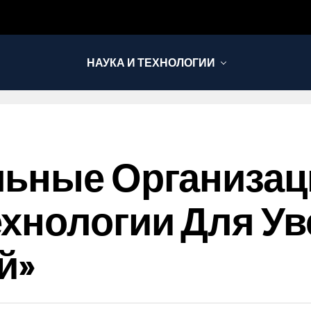
НАУКА И ТЕХНОЛОГИИ
льные Организац
хнологии Для У
й»