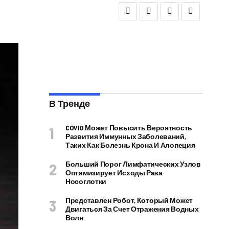
В Тренде
COVID Может Повысить Вероятность
Развития Иммунных Заболеваний,
Таких Как Болезнь Крона И Алопеция
Больший Порог Лимфатических Узлов
Оптимизирует Исходы Рака
Носоглотки
Представлен Робот, Который Может
Двигаться За Счет Отражения Водных
Волн