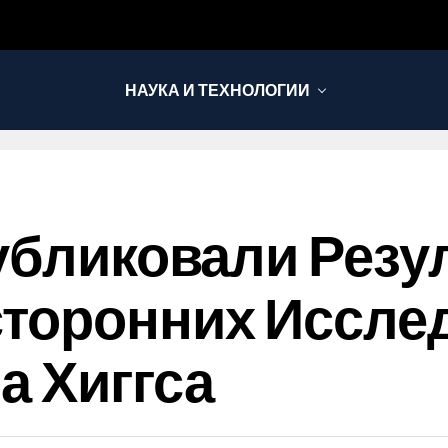
НАУКА И ТЕХНОЛОГИИ
публиковали Резу
сторонних Иссле
а Хиггса