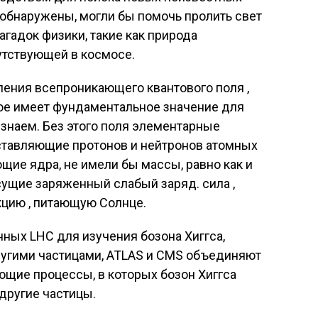
т обнаружены, могли бы помочь пролить свет
агадок физики, такие как природа
утствующей в космосе.
вления всепроникающего квантового поля ,
орое имеет фундаментальное значение для
 знаем. Без этого поля элементарные
оставляющие протонов и нейтронов атомных
щие ядра, не имели бы массы, равно как и
ущие заряженный слабый заряд. сила ,
кцию , питающую Солнце.
нных LHC для изучения бозона Хиггса,
ругими частицами, ATLAS и CMS объединяют
ие процессы, в которых бозон Хиггса
 другие частицы.