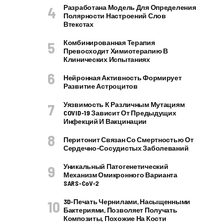
Разработана Модель Для Определения
Полярности Настроений Слов
Втекстах
Комбинированная Терапия
Превосходит Химиотерапию В
Клинических Испытаниях
Нейронная Активность Формирует
Развитие Астроцитов
Уязвимость К Различным Мутациям
COVID-19 Зависит От Предыдущих
Инфекций И Вакцинации
Перитонит Связан Со Смертностью От
Сердечно-Сосудистых Заболеваний
Уникальный Патогенетический
Механизм Омикронного Варианта
SARS-CoV-2
3D-Печать Чернилами, Насыщенными
Бактериями, Позволяет Получать
Композиты, Похожие На Кости