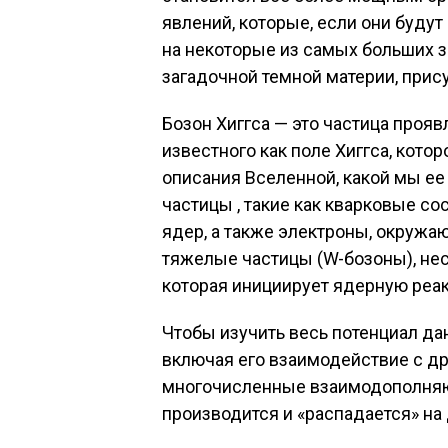
явлений, которые, если они буду
на некоторые из самых больших з
загадочной темной материи, прис
Бозон Хиггса — это частица проя
известного как поле Хиггса, кот
описания Вселенной, какой мы ее
частицы , такие как кварковые с
ядер, а также электроны, окружаю
тяжелые частицы (W-бозоны), нес
которая инициирует ядерную реа
Чтобы изучить весь потенциал да
включая его взаимодействие с д
многочисленные взаимодополняющ
производится и «распадается» на