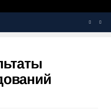
льтаты
дований