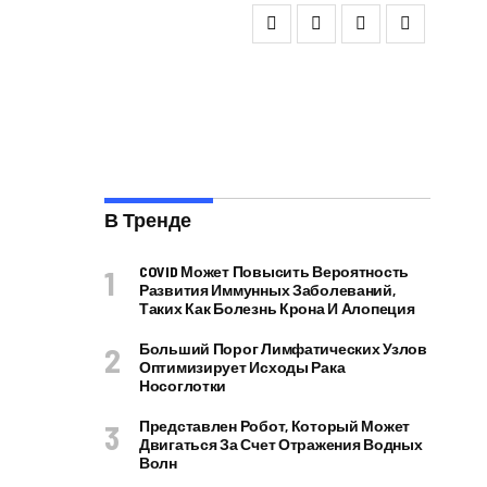
В Тренде
COVID Может Повысить Вероятность
Развития Иммунных Заболеваний,
Таких Как Болезнь Крона И Алопеция
Больший Порог Лимфатических Узлов
Оптимизирует Исходы Рака
Носоглотки
Представлен Робот, Который Может
Двигаться За Счет Отражения Водных
Волн