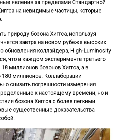
стные явления за пределами Стандартной
 Хиггса на невидимые частицы, которые
.
ь природу бозона Хиггса, используя
ачнется завтра на новом рубеже высоких
о обновления коллайдера, High-Luminosity
ся, что в каждом эксперименте третьего
18 миллионов бозонов Хиггса, а в
о 180 миллионов. Коллаборации
льно снизить погрешности измерения
пределенные к настоящему времени, но и
твия бозона Хиггса с более легкими
ервые существенные доказательства
собой.