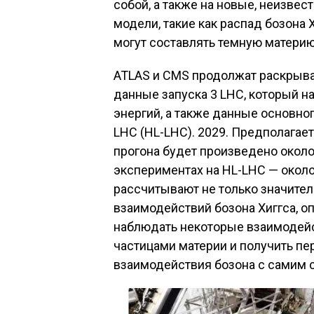
собой, а также на новые, неизве
модели, такие как распад бозона
могут составлять темную материю
ATLAS и CMS продолжат раскрыват
данные запуска 3 LHC, который н
энергий, а также данные основног
LHC (HL-LHC). 2029. Предполагает
прогона будет произведено около 
экспериментах на HL-LHC — окол
рассчитывают не только значите
взаимодействий бозона Хиггса, о
наблюдать некоторые взаимодейс
частицами материи и получить п
взаимодействия бозона с самим 