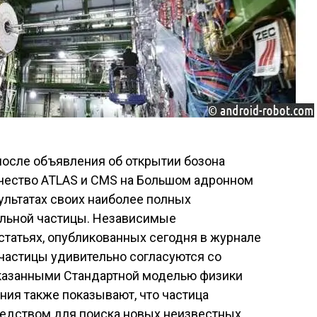
 после объявления об открытии бозона
чество ATLAS и CMS на Большом адронном
ультатах своих наиболее полных
альной частицы. Независимые
статьях, опубликованных сегодня в журнале
а частицы удивительно согласуются со
сказанными Стандартной моделью физики
ия также показывают, что частица
едством для поиска новых неизвестных