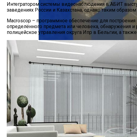
Интегратором системы видеонаблюдения в АБИТ выступ
заведениях России и Казахстана, однако таким образо
Macroscop – программное обеспечение для построения 
определённого предмета или человека, обнаружения и р
полицейское управления округа Ипр в Бельгии, а также т
Планируется Создание Завода По Прои