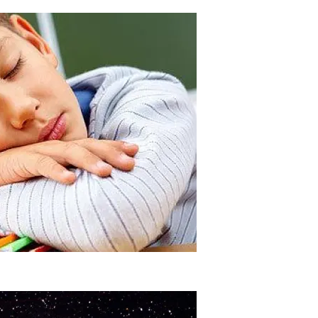
елятся На «сов» И «жаворонков»