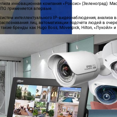
ила инновационная компания «Роксис» (Зеленоград). Mac
м ПО применяется впервые.
систем интеллектуального IP-видеонаблюдения, анализа ви
аспознавания лиц, автоматизации подсчёта людей в очере
акие бренды как Hugo Boss, Mövenpick, Hilton, «Лукойл» и
зводству Микробного Пластика Для Производства Высо