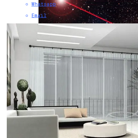
Whatsapp
Email
«Роскосмос» Открыл В Бразилии Станц