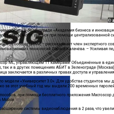
ниверситета в Зеленограде «Академия бизнеса и инновац
о студенты могут учиться при помощи централизованной с
бизнес-сообществами, – рассказывает член экспертного с
инновационных технологий Лариса Калачёва. – Усиливая 
oscop ML, управляющим 11 камерами. Объединённые в ед
 так и в других помещениях АБИТ в Зеленограде (Москва).
0
ница заключается в различных правах доступа и управления
 по модели «Университет 3.0». Для удобства студентов м
ько за этот учебный год мы выдали 200 временных паролей
особов: при помощи бесплатного приложения Macroscop 
 Mobile.
 расширение системы видеонаблюдения в 2 раза, что увел