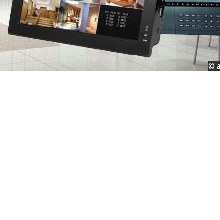
зопланета, Похожая На Юпитер