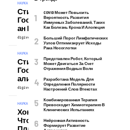
НАУКА И ТЕХНОЛОГИИ
Стивен Хокинг
COVID Может Повысить
Вероятность Развития
Госпитализиров
Иммунных Заболеваний, Таких
Ан В Риме
Как Болезнь Крона И Алопеция
digiversion
13.05.2026
Больший Порог Лимфатических
Узлов Оптимизирует Исходы
Рака Носоглотки
НАУКА И ТЕХНОЛОГИИ
Представлен Робот, Который
Стивена Хокинга
Может Двигаться За Счет
Госпитализиров
Отражения Водных Волн
Али В Риме
Разработана Модель Для
Определения Полярности
digiversion
13.05.2026
Настроений Слов Втекстах
Комбинированная Терапия
НАУКА И ТЕХНОЛОГИИ
Превосходит Химиотерапию В
Хокинг Считает,
Клинических Испытаниях
Что Для
Нейронная Активность
Формирует Развитие
Планеты