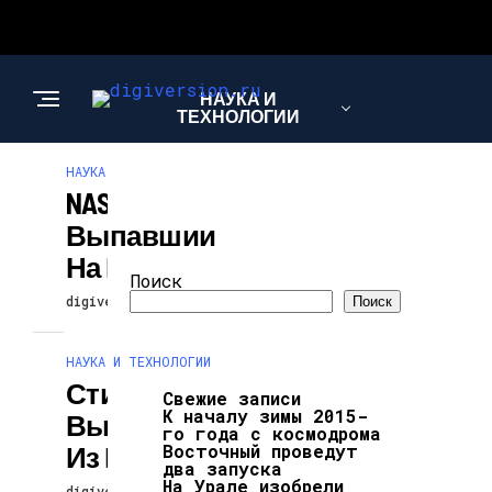
НАУКА И
ТЕХНОЛОГИИ
НАУКА И ТЕХНОЛОГИИ
NASA Показала
Выпавший
На Марсе Снег
Поиск
digiversion
14.05.2026
Поиск
НАУКА И ТЕХНОЛОГИИ
Стивена Хокинга
Свежие записи
К началу зимы 2015-
Выписали
го года с космодрома
Из Госпиталя
Восточный проведут
два запуска
На Урале изобрели
digiversion
14.05.2026