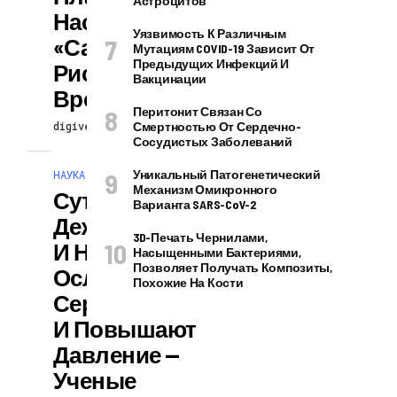
Астроцитов
Наступило
Уязвимость К Различным
«самое
Мутациям COVID-19 Зависит От
Предыдущих Инфекций И
Рискованное
Вакцинации
Время»
Перитонит Связан Со
digiversion
12.05.2026
Смертностью От Сердечно-
Сосудистых Заболеваний
Уникальный Патогенетический
НАУКА И ТЕХНОЛОГИИ
Механизм Омикронного
Суточные
Варианта SARS-CoV-2
Дежурства
3D-Печать Чернилами,
И Нехватка Сна
Насыщенными Бактериями,
Позволяет Получать Композиты,
Ослабляют
Похожие На Кости
Сердце
И Повышают
Давление —
Ученые