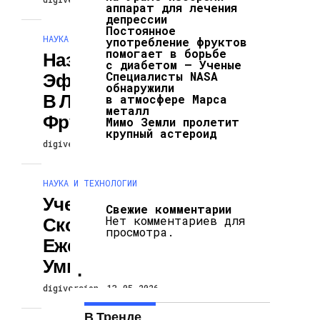
аппарат для лечения
депрессии
Постоянное
НАУКА И ТЕХНОЛОГИИ
употребление фруктов
помогает в борьбе
Назван
с диабетом — Ученые
Эффективный
Специалисты NASA
обнаружили
В Лечении Рака
в атмосфере Марса
металл
Фрукт
Мимо Земли пролетит
крупный астероид
digiversion
13.05.2026
НАУКА И ТЕХНОЛОГИИ
Ученые Узнали,
Свежие комментарии
Сколько Людей
Нет комментариев для
просмотра.
Ежегодно
Умирают От Рака
digiversion
13.05.2026
В Тренде