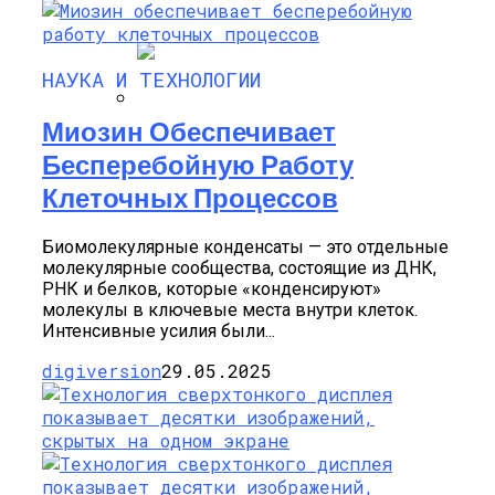
Существование Жизни
НАУКА И ТЕХНОЛОГИИ
Миозин Обеспечивает
На Пресс-Конференции NASA Расскажет
Про Воду В Солнечной Системе
Бесперебойную Работу
Клеточных Процессов
Биомолекулярные конденсаты — это отдельные
молекулярные сообщества, состоящие из ДНК,
РНК и белков, которые «конденсируют»
молекулы в ключевые места внутри клеток.
Интенсивные усилия были...
digiversion
29.05.2025