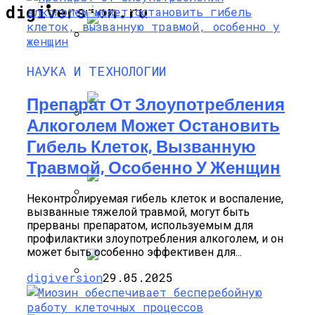
НАУКА И ТЕХНОЛОГИИ
digiversion.ru
Уфолог Отыскал На Марсе Труп
НАУКА И ТЕХНОЛОГИИ
Мертвого Пришельца
Препарат От Злоупотребления
Алкоголем Может Остановить
Ученые Отыскали На Марсе Двери
Гибель Клеток, Вызванную
От Маленького Дома
Травмой, Особенно У Женщин
Неконтролируемая гибель клеток и воспаление,
вызванные тяжелой травмой, могут быть
Ученые Доказали, Что Мобильные
прерваны препаратом, используемым для
Телефоны Отнимают У Детей Сон
профилактики злоупотребления алкоголем, и он
может быть особенно эффективен для...
digiversion
29.05.2025
Громкое Открытие NASA: На Спутнике
Сатурна Все-Таки Возможно